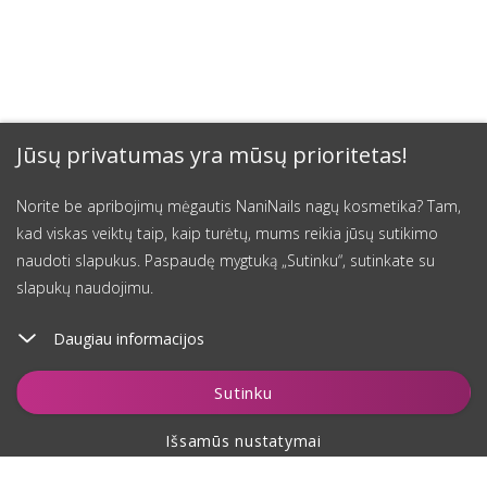
Jūsų privatumas yra mūsų prioritetas!
Norite be apribojimų mėgautis NaniNails nagų kosmetika? Tam,
kad viskas veiktų taip, kaip turėtų, mums reikia jūsų sutikimo
naudoti slapukus. Paspaudę mygtuką „Sutinku“, sutinkate su
slapukų naudojimu.
Daugiau informacijos
Įdėti į krepšelį
Sutinku
Išsamūs nustatymai