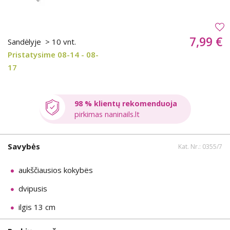
7,99 €
Sandėlyje
> 10 vnt.
Pristatysime 08-14 - 08-
17
98 % klientų rekomenduoja
pirkimas naninails.lt
Savybės
Kat. Nr.: 0355/7
aukščiausios kokybës
dvipusis
ilgis 13 cm