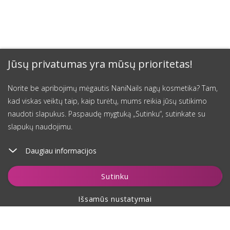
Jūsų privatumas yra mūsų prioritetas!
Norite be apribojimų mėgautis NaniNails nagų kosmetika? Tam,
kad viskas veiktų taip, kaip turėtų, mums reikia jūsų sutikimo
naudoti slapukus. Paspaudę mygtuką „Sutinku“, sutinkate su
slapukų naudojimu.
Daugiau informacijos
Įdėti į krepšelį
Sutinku
Išsamūs nustatymai