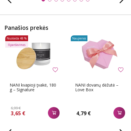
Panašios prekės
Nuolaida
48 %
Naujienos
Išpardavimas
NANI kvapioji ţvakë, 180
NANI dovanų dėžutė –
g – Signature
Love Box
6,99 €
3,65 €
4,79 €