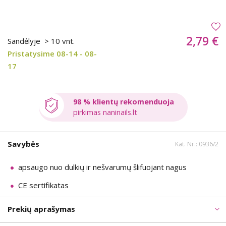
2,79 €
Sandėlyje
> 10 vnt.
Pristatysime 08-14 - 08-
17
98 % klientų rekomenduoja
pirkimas naninails.lt
Savybės
Kat. Nr.: 0936/2
apsaugo nuo dulkių ir nešvarumų šlifuojant nagus
CE sertifikatas
Prekių aprašymas