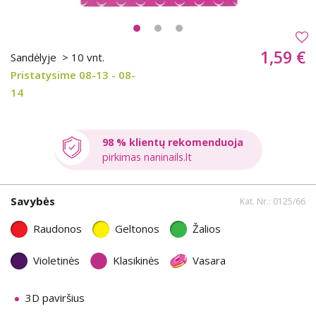
1,59 €
Sandėlyje
> 10 vnt.
Pristatysime 08-13 - 08-
14
98 % klientų rekomenduoja
pirkimas naninails.lt
Savybės
Kat. Nr.: 0125/66
Raudonos
Geltonos
Žalios
Violetinės
Klasikinės
Vasara
3D paviršius