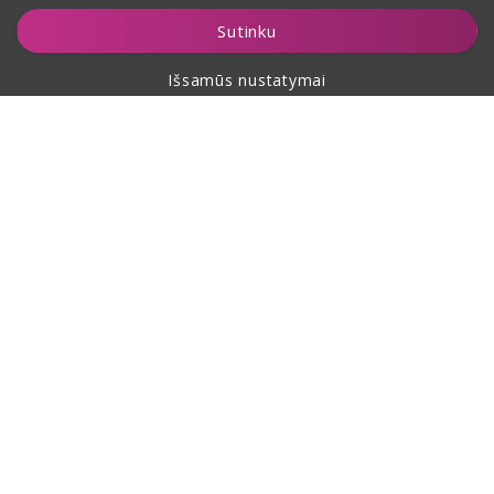
Įdėti į krepšelį
Sutinku
Išsamūs nustatymai
Apie pirkimą
Apie mus
Kontaktai