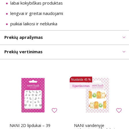
labai kokybiškas produktas
lengvai ir greitai naudojami
puikiai laikosi ir neblunka
Prekių aprašymas
Prekių vertinimas
Nuolaida
45 %
Išpardavimas
NANI 2D lipdukai – 39
NANI vandenyje