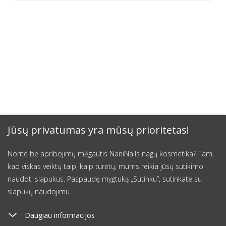
Jūsų privatumas yra mūsų prioritetas!
Norite be apribojimų mėgautis NaniNails nagų kosmetika? Tam,
kad viskas veiktų taip, kaip turėtų, mums reikia jūsų sutikimo
naudoti slapukus. Paspaudę mygtuką „Sutinku“, sutinkate su
slapukų naudojimu.
Daugiau informacijos