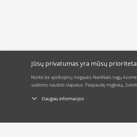
Jūsų privatumas yra mūsų prioriteta
Norite be apribojimų mėgautis NaniNails nagų kosmetik
sutikimo naudoti slapukus. Paspaudę mygtuką „Sutink
Daugiau informacijos