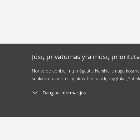
Jūsų privatumas yra mūsų prioriteta
Norite be apribojimų mėgautis NaniNails nagų kosmetik
sutikimo naudoti slapukus. Paspaudę mygtuką „Sutink
Daugiau informacijos