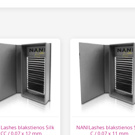
Lashes blakstienos Silk
NANILashes blakstienos S
CC / 0,07 x 12 mm
C / 0,07 x 11 mm