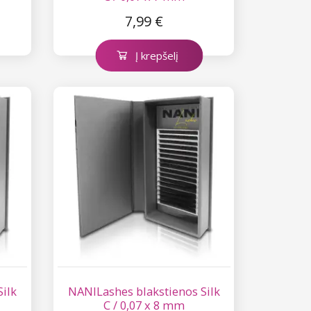
7,99 €
Į krepšelį
ilk
NANILashes blakstienos Silk
C / 0,07 x 8 mm