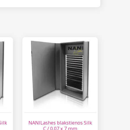
ilk
NANILashes blakstienos Silk
C / 0,07 x 7 mm