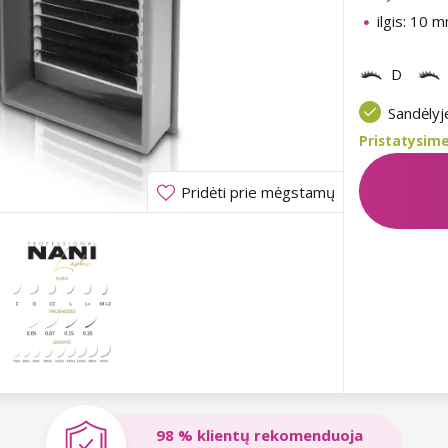
ilgis: 10 
D
Sandėly
Pristatysime
Pridėti prie mėgstamų
98 % klientų rekomenduoja