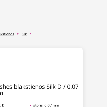
akstienos
Silk
hes blakstienos Silk D / 0,07
m
: D
storis: 0,07 mm