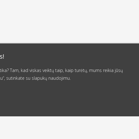
s!
a? Tam, kad viskas veiktų taip, kaip turėtų, mums reikia jūsų
u“, sutinkate su slapukų naudojimu.