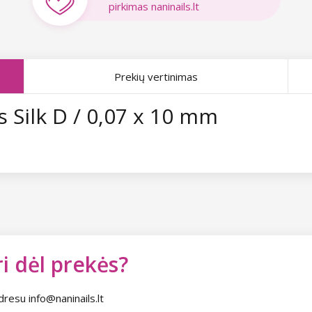
pirkimas naninails.lt
Prekių vertinimas
 Silk D / 0,07 x 10 mm
i dėl prekės?
dresu info@naninails.lt