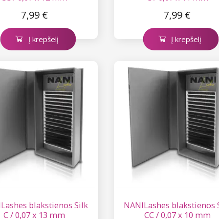
7,99 €
7,99 €
Į krepšelį
Į krepšelį
Lashes blakstienos Silk
NANILashes blakstienos S
C / 0,07 x 13 mm
CC / 0,07 x 10 mm