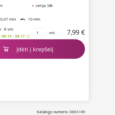
mm
serija: Silk
0,07 mm
10 mm
je
8 vnt.
7,99 €
vnt.
 08-14 - 08-17
Įdėti į krepšelį
Katalogo numeris: 0601/49