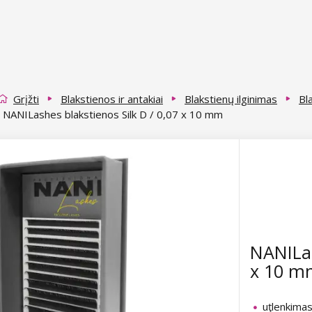
Grįžti
Blakstienos ir antakiai
Blakstienų ilginimas
Bl
NANILashes blakstienos Silk D / 0,07 x 10 mm
NANILas
x 10 m
uţlenkimas