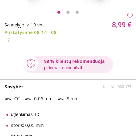
8,99 €
Sandėlyje
> 10 vnt.
Pristatysime 08-14 - 08-
17
98 % klientų rekomenduoja
pirkimas naninails.lt
Savybės
Kat. Nr.: 0601/75
CC
0,05 mm
9 mm
uţlenkimas: CC
storis: 0,05 mm