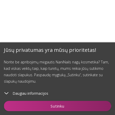
Jūsų privatumas yra mūsų prioritetas!
Norite be apribojimų mėgautis NaniNails nagų kosmetika? Tam,
kad viskas veiktų taip, kaip turėtų, mums reikia jūsų sutikimo
naudoti slapukus. Paspaudę mygtuką „Sutinku“, sutinkate su
slapukų naudojimu.
Daugiau informacijos
Įdėti į krepšelį
Sutinku