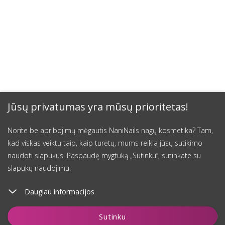
Jūsų privatumas yra mūsų prioritetas!
Norite be apribojimų mėgautis NaniNails nagų kosmetika? Tam,
kad viskas veiktų taip, kaip turėtų, mums reikia jūsų sutikimo
naudoti slapukus. Paspaudę mygtuką „Sutinku“, sutinkate su
slapukų naudojimu.
Daugiau informacijos
Įdėti į krepšelį
Sutinku