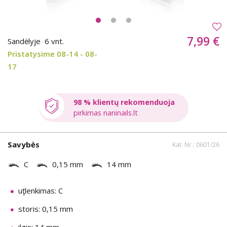
7,99 €
Sandėlyje
6 vnt.
Pristatysime 08-14 - 08-
17
98 % klientų rekomenduoja
pirkimas naninails.lt
Savybės
Kat. Nr.: 0601/26
C
0,15 mm
14 mm
uţlenkimas: C
storis: 0,15 mm