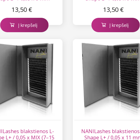
13,50 €
13,50 €
Į krepšelį
Į krepšelį
ILashes blakstienos L-
NANILashes blakstienos
e L+ / 0,05 x MIX (7–15
Shape L+ / 0,05 x 11 m