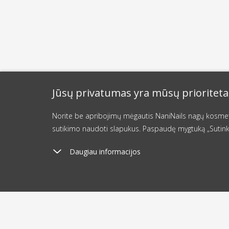
Jūsų privatumas yra mūsų prioriteta
Norite be apribojimų mėgautis NaniNails nagų kosmetik
sutikimo naudoti slapukus. Paspaudę mygtuką „Sutink
Daugiau informacijos