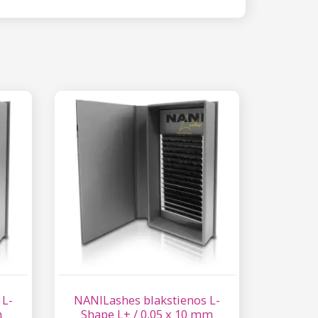
 L-
NANILashes blakstienos L-
m
Shape L+ / 0,05 x 10 mm