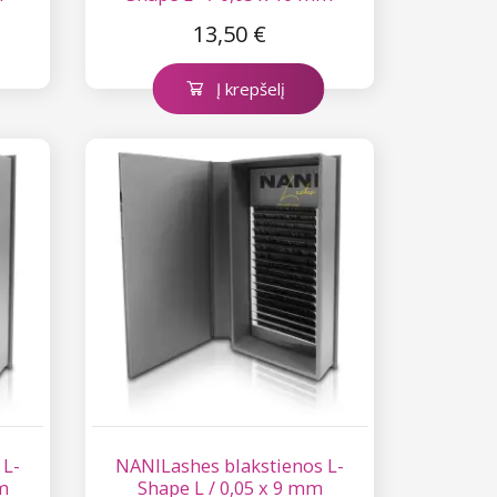
13,50 €
Į krepšelį
 L-
NANILashes blakstienos L-
m
Shape L / 0,05 x 9 mm