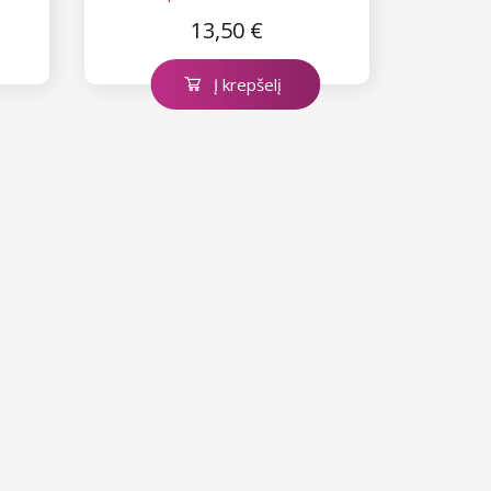
13,50 €
Į krepšelį