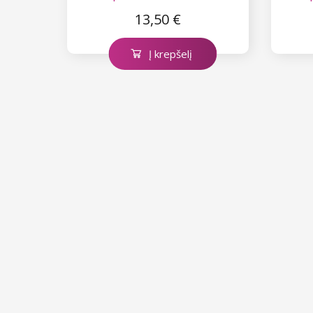
13,50 €
Į krepšelį