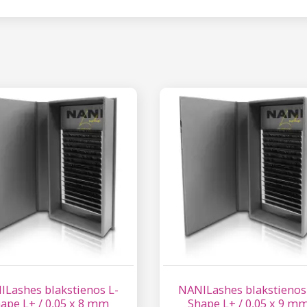
ILashes blakstienos L-
NANILashes blakstienos
ape L+ / 0,05 x 8 mm
Shape L+ / 0,05 x 9 m