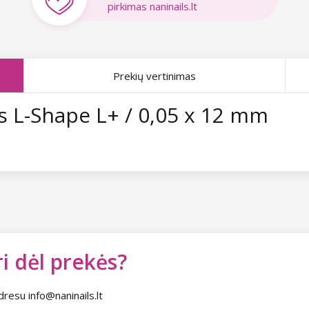
pirkimas naninails.lt
Prekių vertinimas
 L-Shape L+ / 0,05 x 12 mm
i dėl prekės?
dresu info@naninails.lt