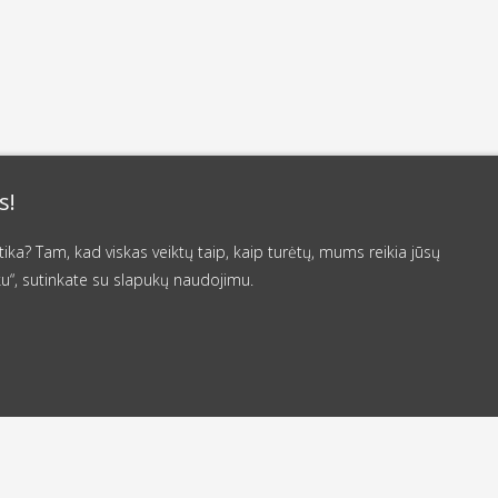
s!
a? Tam, kad viskas veiktų taip, kaip turėtų, mums reikia jūsų
u“, sutinkate su slapukų naudojimu.