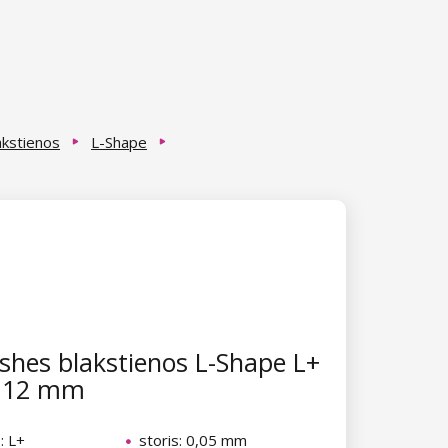
akstienos
L-Shape
hes blakstienos L-Shape L+
x 12 mm
: L+
storis: 0,05 mm