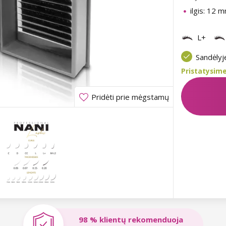
ilgis: 12 
L+
Sandėly
Pristatysime
Pridėti prie mėgstamų
98 % klientų rekomenduoja