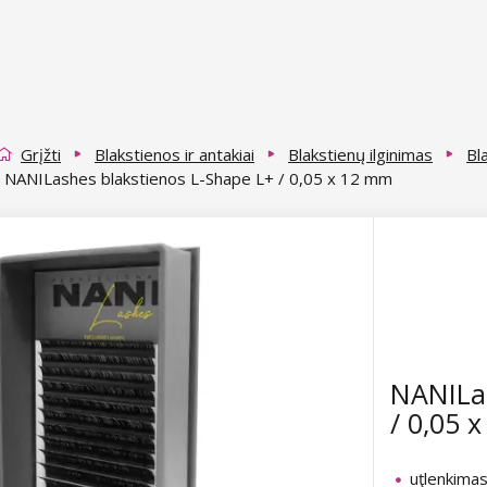
Grįžti
Blakstienos ir antakiai
Blakstienų ilginimas
Bl
NANILashes blakstienos L-Shape L+ / 0,05 x 12 mm
NANILas
/ 0,05 
uţlenkimas