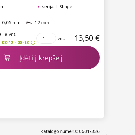
mm
serija: L-Shape
0,05 mm
12 mm
je
8 vnt.
13,50 €
vnt.
 08-12 - 08-13
Įdėti į krepšelį
Katalogo numeris: 0601/336