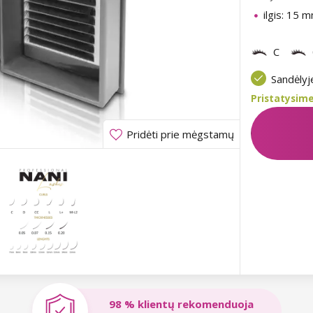
ilgis: 15 
C
Sandėly
Pristatysime
Pridėti prie mėgstamų
98 % klientų rekomenduoja