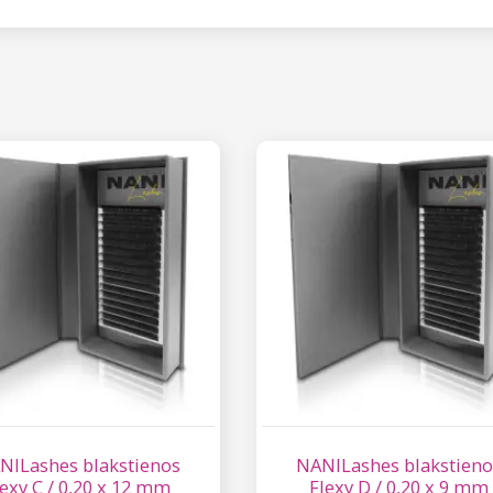
NILashes blakstienos
NANILashes blakstieno
lexy C / 0,20 x 12 mm
Flexy D / 0,20 x 9 mm