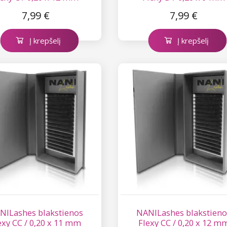
7,99 €
7,99 €
Į krepšelį
Į krepšelį
NILashes blakstienos
NANILashes blakstieno
exy CC / 0,20 x 11 mm
Flexy CC / 0,20 x 12 m