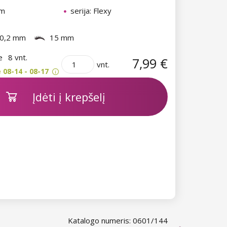
mm
serija: Flexy
0,2 mm
15 mm
je
8 vnt.
7,99 €
vnt.
 08-14 - 08-17
Įdėti į krepšelį
Katalogo numeris: 0601/144