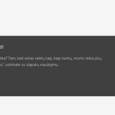
s!
a? Tam, kad viskas veiktų taip, kaip turėtų, mums reikia jūsų
u“, sutinkate su slapukų naudojimu.