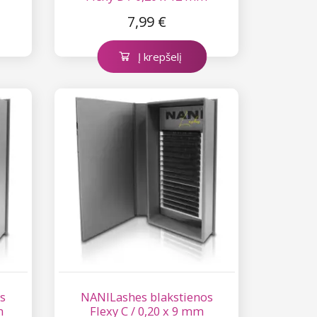
7,99 €
Į krepšelį
s
NANILashes blakstienos
m
Flexy C / 0,20 x 9 mm