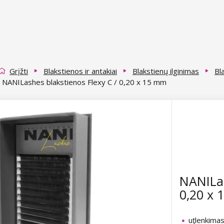
Grįžti
Blakstienos ir antakiai
Blakstienų ilginimas
Bl
NANILashes blakstienos Flexy C / 0,20 x 15 mm
NANILas
0,20 x
uţlenkimas