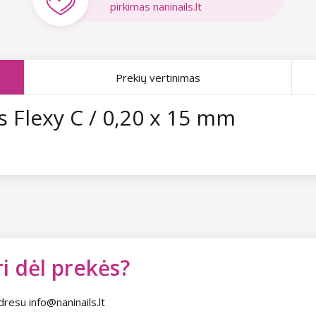
pirkimas naninails.lt
Prekių vertinimas
 Flexy C / 0,20 x 15 mm
i dėl prekės?
dresu info@naninails.lt