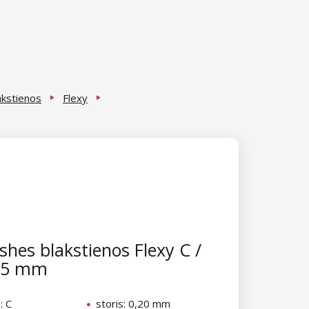
akstienos
Flexy
hes blakstienos Flexy C /
 15 mm
: C
storis: 0,20 mm