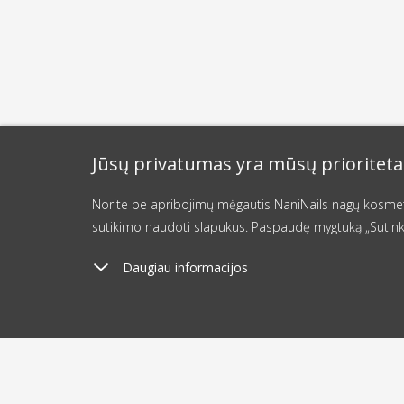
Jūsų privatumas yra mūsų prioriteta
Norite be apribojimų mėgautis NaniNails nagų kosmetik
sutikimo naudoti slapukus. Paspaudę mygtuką „Sutink
Daugiau informacijos