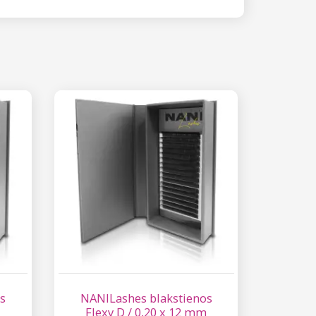
s
NANILashes blakstienos
Flexy D / 0,20 x 12 mm