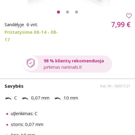
7,99 €
Sandėlyje
6 vnt.
Pristatysime 08-14 - 08-
17
98 % klientų rekomenduoja
pirkimas naninails.lt
Savybės
Kat. Nr.: 0601/121
C
0,07 mm
10 mm
uţlenkimas: C
storis: 0,07 mm