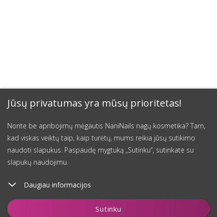
Jūsų privatumas yra mūsų prioritetas!
Norite be apribojimų mėgautis NaniNails nagų kosmetika? Tam,
kad viskas veiktų taip, kaip turėtų, mums reikia jūsų sutikimo
naudoti slapukus. Paspaudę mygtuką „Sutinku“, sutinkate su
slapukų naudojimu.
Daugiau informacijos
Įdėti į krepšelį
Sutinku