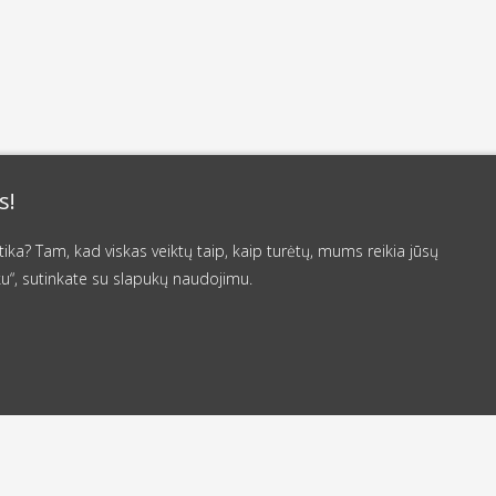
s!
a? Tam, kad viskas veiktų taip, kaip turėtų, mums reikia jūsų
u“, sutinkate su slapukų naudojimu.