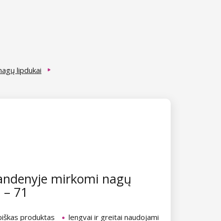
agų lipdukai
andenyje mirkomi nagų
i – 71
biškas produktas
lengvai ir greitai naudojami