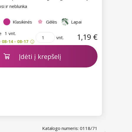
kosi ir neblunka
Klasikinės
Gėlės
Lapai
je
1 vnt.
1,19 €
vnt.
 08-14 - 08-17
Įdėti į krepšelį
Katalogo numeris: 0118/71