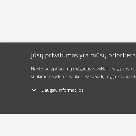
Jūsų privatumas yra mūsų prioriteta
Norite be apribojimų mėgautis NaniNails nagų kosmetik
sutikimo naudoti slapukus. Paspaudę mygtuką „Sutink
Daugiau informacijos