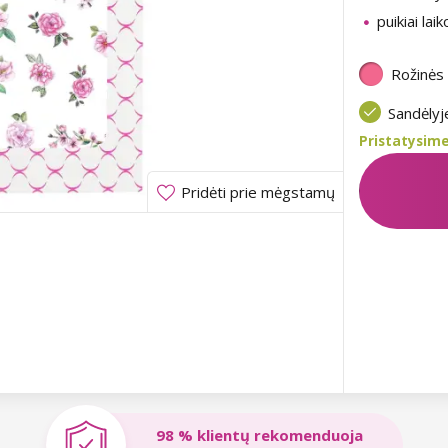
puikiai lai
Rožinės
Sandėly
Pristatysime
Pridėti prie mėgstamų
98 % klientų rekomenduoja