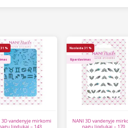
31 %
Nuolaida
31 %
vimas
Išpardavimas
 3D vandenyje mirkomi
NANI 3D vandenyje mirk
nagų lipdukai – 143
nagų lipdukai – 170