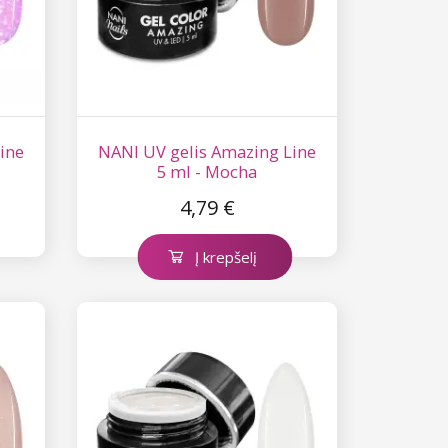
ine
NANI UV gelis Amazing Line
5 ml - Mocha
4,79 €
Į krepšelį