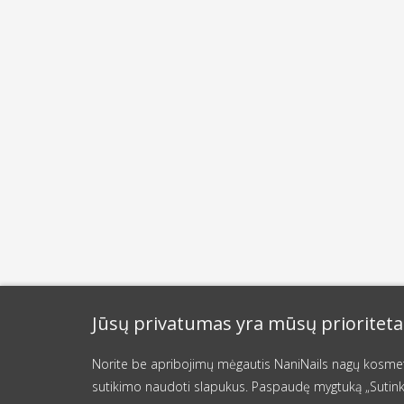
Jūsų privatumas yra mūsų prioriteta
Norite be apribojimų mėgautis NaniNails nagų kosmetik
sutikimo naudoti slapukus. Paspaudę mygtuką „Sutink