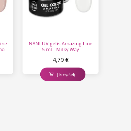
ine
NANI UV gelis Amazing Line
no
5 ml - Milky Way
4,79 €
Į krepšelį