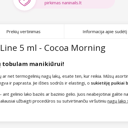
pirkimas naninails.lt
Prekių vertinimas
Informacija apie sudėtį
Line 5 ml - Cocoa Morning
sų tobulam manikiūrui!
nių ar net termogelinių nagų lakų, esate ten, kur reikia. Mūsų asor
ngva ir paprasta. Jie išties sodrūs ir elastingi, o
sukietėję puikiai 
e – ant gelinio lako bazės ar bazinio gelio. Juos neabejotinai galit
aliausiai užbaigti procedūros su sutvirtinančiu viršutiniu
nagų lako 