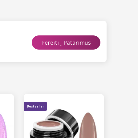
Pereiti į Patarimus
Bestseller