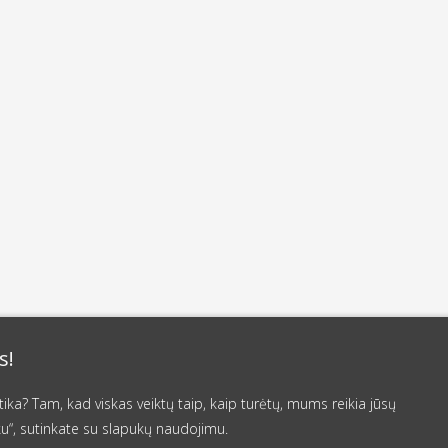
s!
a? Tam, kad viskas veiktų taip, kaip turėtų, mums reikia jūsų
u“, sutinkate su slapukų naudojimu.