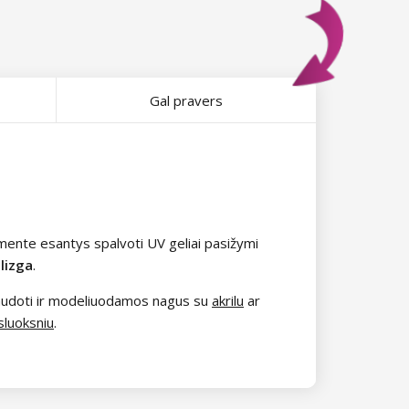
Gal pravers
timente esantys spalvoti UV geliai pasižymi
blizga
.
e naudoti ir modeliuodamos nagus su
akrilu
ar
sluoksniu
.