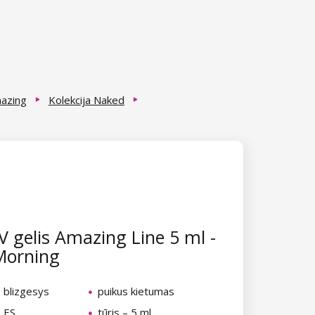
mazing
Kolekcija Naked
 gelis Amazing Line 5 ml -
Morning
 blizgesys
puikus kietumas
 ES
tūris – 5 ml