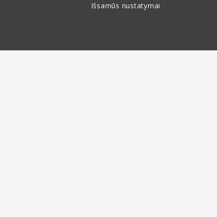
Išsamūs nustatymai
Prekių grąžinimas per
30 dienų