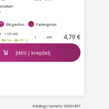
ionaliam
i
Blizgančios
Padengimas
je
> 10 vnt.
4,79 €
vnt.
 08-14 - 08-17
Įdėti į krepšelį
Katalogo numeris: 0500/497