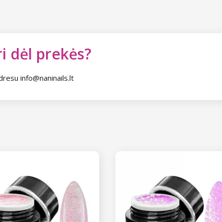
i dėl prekės?
dresu info@naninails.lt