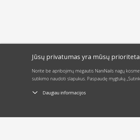
Jūsų privatumas yra mūsų prioriteta
Norite be apribojimų mėgautis NaniNails nagų kosmetik
sutikimo naudoti slapukus. Paspaudę mygtuką „Sutink
Daugiau informacijos