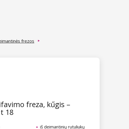
imantinės frezos
ifavimo freza, kűgis –
t 18
i
iš deimantinių rutuliukų