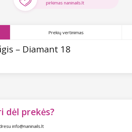
pirkimas naninails.lt
Prekių vertinimas
űgis – Diamant 18
i dėl prekės?
dresu info@naninails.lt