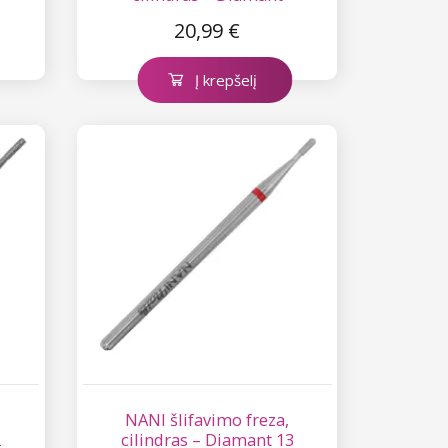
20,99 €
Į krepšelį
NANI šlifavimo freza,
2
cilindras – Diamant 13