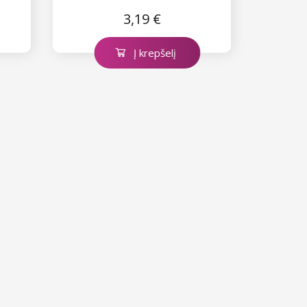
3,19 €
Į krepšelį