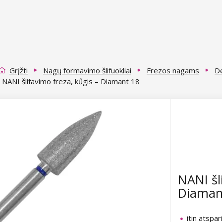
Grįžti
Nagų formavimo šlifuokliai
Frezos nagams
De
NANI šlifavimo freza, kűgis – Diamant 18
NANI šl
Diaman
itin atspar