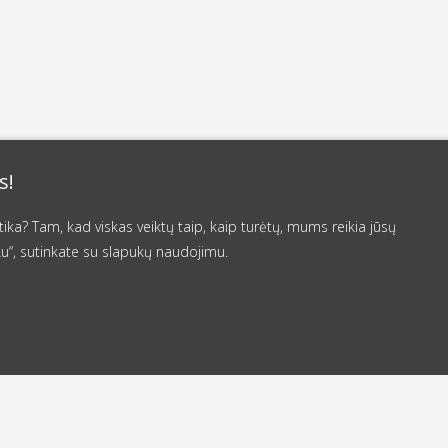
s!
a? Tam, kad viskas veiktų taip, kaip turėtų, mums reikia jūsų
u“, sutinkate su slapukų naudojimu.