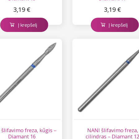
3,19 €
3,19 €
Į krepšelį
Į krepšelį
šlifavimo freza, kűgis –
NANI šlifavimo freza,
Diamant 16
cilindras – Diamant 1