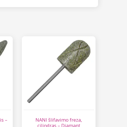
is –
NANI šlifavimo freza,
cilindras – Diamant