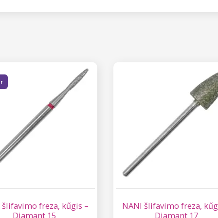
er
šlifavimo freza, kűgis –
NANI šlifavimo freza, kűg
Diamant 15
Diamant 17