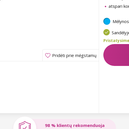
atspari kor
Mėlynos
Sandėly
Pristatysime
Pridėti prie mėgstamų
98 % klientų rekomenduoja