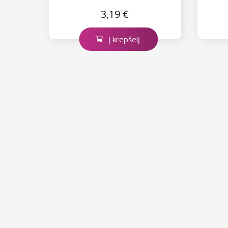
3,19 €
Į krepšelį