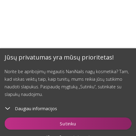
Jūsų privatumas yra mūsų prioritetas!
Norite be apribojimų mėgautis NaniNails nagų kosmetika? Tam,
kad viskas veiktų taip, kaip turėtų, mums reikia jūsų sutikimo
naudoti slapukus. Paspaudę mygtuką „Sutinku“, sutinkate su
slapukų naudojimu.
Daugiau informacijos
Įdėti į krepšelį
Sutinku