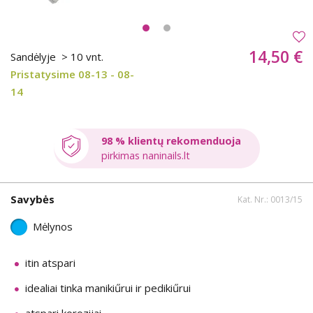
14,50 €
Sandėlyje
> 10 vnt.
Pristatysime 08-13 - 08-
14
98 % klientų rekomenduoja
pirkimas naninails.lt
Savybės
Kat. Nr.: 0013/15
Mėlynos
itin atspari
idealiai tinka manikiűrui ir pedikiűrui