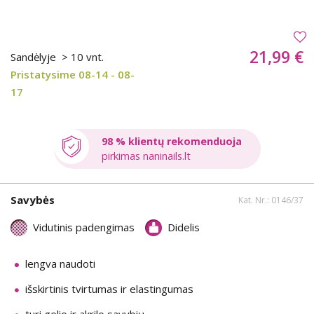
21,99 €
Sandėlyje
> 10 vnt.
Pristatysime 08-14 - 08-
17
98 % klientų rekomenduoja
pirkimas naninails.lt
Savybės
Kat. Nr.: 0146/37
Vidutinis padengimas
Didelis
lengva naudoti
išskirtinis tvirtumas ir elastingumas