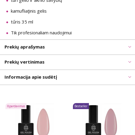
turi gelio ir akrilo savybių
kamufliaţinis gelis
tűris 35 ml
Tik profesionaliam naudojimui
Prekių aprašymas
Prekių vertinimas
Informacija apie sudėtį
Išpardavimas
Bestseller