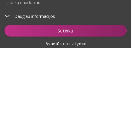
slapukų naudojimu.
Daugiau informacijos
Įdėti į krepšelį
Sutinku
Išsamūs nustatymai
Apie pirkimą
Apie mus