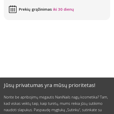
Prekių grąžinimas
iki 30 dienų
Jūsų privatumas yra mūsų prioritetas!
Norite be apribojimų mėgautis NaniNails nagų kosmetika? Tam,
kad viskas veiktų taip, kaip turėtų, mums reikia jūsų sutikimo
naudoti slapukus. Paspaudę mygtuką „Sutinku“, sutinkate su