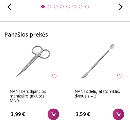
Panašios prekės
NANI nerűdijančios
NANI odelių atstűmiklis,
manikiűro ţirklutës
dvipusis – 3
MN0...
3,99 €
3,59 €