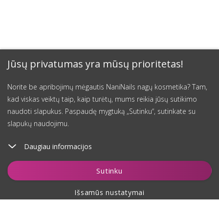
Jūsų privatumas yra mūsų prioritetas!
Norite be apribojimų mėgautis NaniNails nagų kosmetika? Tam,
kad viskas veiktų taip, kaip turėtų, mums reikia jūsų sutikimo
naudoti slapukus. Paspaudę mygtuką „Sutinku“, sutinkate su
slapukų naudojimu.
Daugiau informacijos
Įdėti į krepšelį
Sutinku
Išsamūs nustatymai