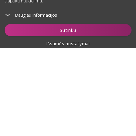
slapukų naudojimu.
Daugiau informacijos
Įdėti į krepšelį
Sutinku
Išsamūs nustatymai
Apie pirkimą
Apie mus