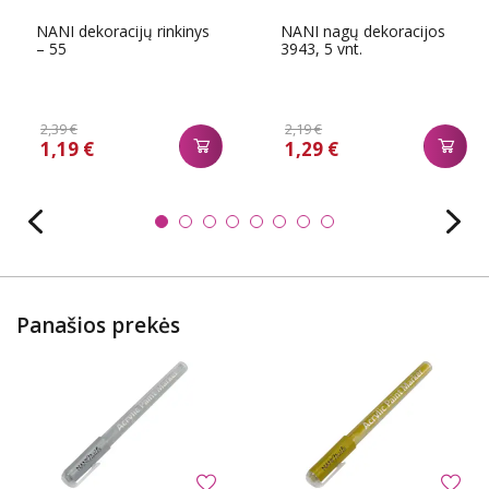
NANI dekoracijų rinkinys
NANI nagų dekoracijos
– 55
3943, 5 vnt.
2,39 €
2,19 €
1,19 €
1,29 €
Panašios prekės