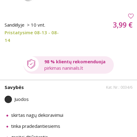
3,99 €
Sandėlyje
> 10 vnt.
Pristatysime 08-13 - 08-
14
98 % klientų rekomenduoja
pirkimas naninails.lt
Savybės
Kat. Nr.: 0034/6
Juodos
skirtas nagų dekoravimui
tinka pradedantiesiems