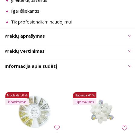
greitai dţiűstantis
ilgai išliekantis
Tik profesionaliam naudojimui
Prekių aprašymas
Prekių vertinimas
Informacija apie sudėtį
Nuolaida
50 %
Nuolaida
41 %
Išpardavimas
Išpardavimas