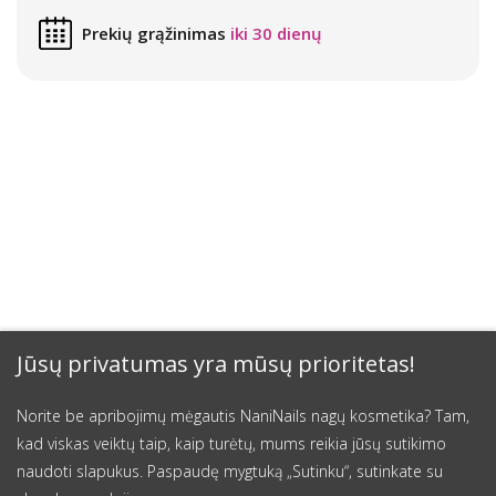
Prekių grąžinimas
iki 30 dienų
Jūsų privatumas yra mūsų prioritetas!
Norite be apribojimų mėgautis NaniNails nagų kosmetika? Tam,
kad viskas veiktų taip, kaip turėtų, mums reikia jūsų sutikimo
naudoti slapukus. Paspaudę mygtuką „Sutinku“, sutinkate su