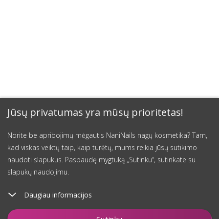
Jūsų privatumas yra mūsų prioritetas!
Norite be apribojimų mėgautis NaniNails nagų kosmetika? Tam,
kad viskas veiktų taip, kaip turėtų, mums reikia jūsų sutikimo
naudoti slapukus. Paspaudę mygtuką „Sutinku“, sutinkate su
slapukų naudojimu.
Daugiau informacijos
Įdėti į krepšelį