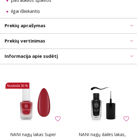
patrauklios spalvos
ilgai išliekantis
Prekių aprašymas
Prekių vertinimas
Informacija apie sudėtį
Nuolaida
30 %
NANI nagų lakas Super
NANI nagų dailës lakas,