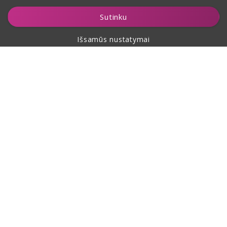
Įdėti į krepšelį
Sutinku
Išsamūs nustatymai
Apie pirkimą
Apie mus
Kontaktai