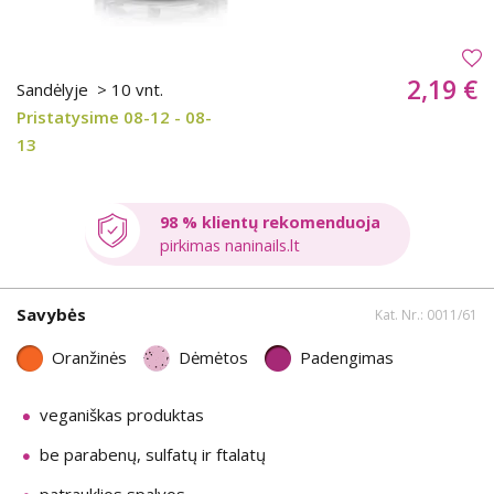
2,19 €
Sandėlyje
> 10 vnt.
Pristatysime 08-12 - 08-
13
98 % klientų rekomenduoja
pirkimas naninails.lt
Savybės
Kat. Nr.: 0011/61
Oranžinės
Dėmėtos
Padengimas
veganiškas produktas
be parabenų, sulfatų ir ftalatų