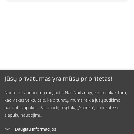
Jūsų privatumas yra mūsų prioritetas!
Norite be apribojimų mėgautis NaniNails nagų kosmetika? Tam,
kad viskas veiktų taip, kaip turėtų, mums reikia jūsų sutikimo
naudoti slapukus. Paspaudę mygtuką „Sutinku“, sutinkate su
slapukų naudojimu.
Daugiau informacijos