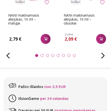
NANI maitinamasis
NANI maitinamasis
aliejukas, 10 ml –
aliejukas, 10 ml –
mangai
obuoliai
2,79 €
2,79 €
2,09 €
Pašto išlaidos
nuo 3,9 EUR
Išsiunčiame
per 24 valandas
Daugiau nei 50 EUR
siuntimas nemokamas