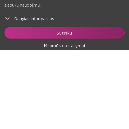
slapukų naudojimu.
Daugiau informacijos
Įdėti į krepšelį
Sutinku
Išsamūs nustatymai
Apie pirkimą