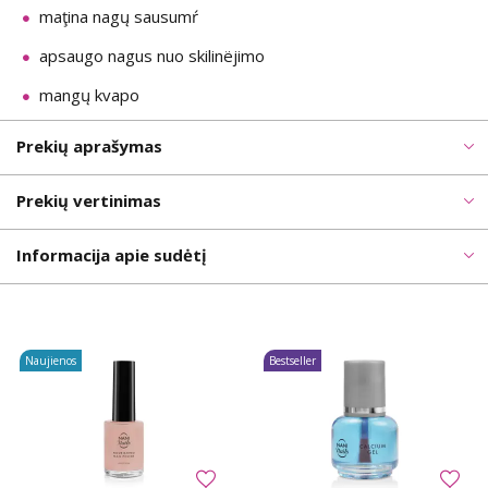
maţina nagų sausumŕ
apsaugo nagus nuo skilinëjimo
mangų kvapo
Prekių aprašymas
Prekių vertinimas
Informacija apie sudėtį
Naujienos
Bestseller