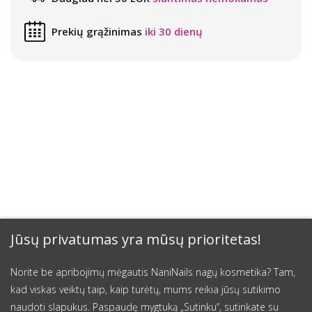
Prekių grąžinimas
iki 30 dienų
Jūsų privatumas yra mūsų prioritetas!
Norite be apribojimų mėgautis NaniNails nagų kosmetika? Tam,
kad viskas veiktų taip, kaip turėtų, mums reikia jūsų sutikimo
naudoti slapukus. Paspaudę mygtuką „Sutinku“, sutinkate su