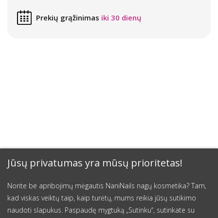
Prekių grąžinimas
iki 30 dienų
Jūsų privatumas yra mūsų prioritetas!
Norite be apribojimų mėgautis NaniNails nagų kosmetika? Tam,
kad viskas veiktų taip, kaip turėtų, mums reikia jūsų sutikimo
naudoti slapukus. Paspaudę mygtuką „Sutinku“, sutinkate su