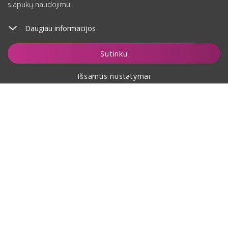
slapukų naudojimu.
Daugiau informacijos
Įdėti į krepšelį
Sutinku
Išsamūs nustatymai
Apie pirkimą
Apie mus