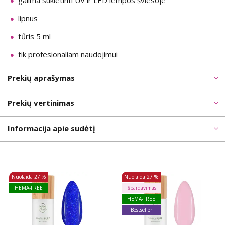
galima sukietinti UV ir LED lempos šviesoje
lipnus
tűris 5 ml
tik profesionaliam naudojimui
Prekių aprašymas
Prekių vertinimas
Informacija apie sudėtį
Nuolaida
27 %
Nuolaida
27 %
HEMA-FREE
Išpardavimas
HEMA-FREE
Bestseller