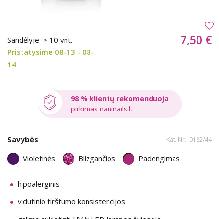
7,50 €
Sandėlyje
> 10 vnt.
Pristatysime 08-13 - 08-
14
98 % klientų rekomenduoja
pirkimas naninails.lt
Savybės
Kat. Nr.: 0182/44
Violetinės
Blizgančios
Padengimas
hipoalerginis
vidutinio tirštumo konsistencijos