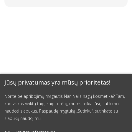
Jūsų privatumas yra mūsų prioritetas!
Norite be apribojimų mėgautis NaniNails nagų kosmetika? Tam,
kad viskas veiktų taip, kaip turėtų, mums reikia jūsų sutikimo
naudoti slapukus. Paspaudę mygtuką „Sutinku“, sutinkate su
slapukų naudojimu.