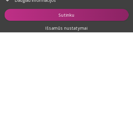
Daugiau informacijos
Stebėti
Sutinku
Išsamūs nustatymai
Apie pirkimą
Apie mus
Kontaktai