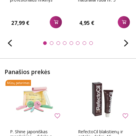
27,99 €
4,95 €
Panašios prekės
Mūsų patarimas
P. Shine japoniškas
RefectoCil blakstienų ir