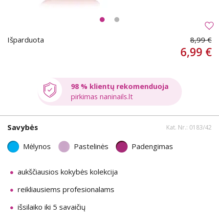
Išparduota
8,99 €
6,99 €
98 % klientų rekomenduoja
pirkimas naninails.lt
Savybės
Kat. Nr.: 0183/42
Mėlynos
Pastelinės
Padengimas
aukščiausios kokybės kolekcija
reikliausiems profesionalams
išsilaiko iki 5 savaičių