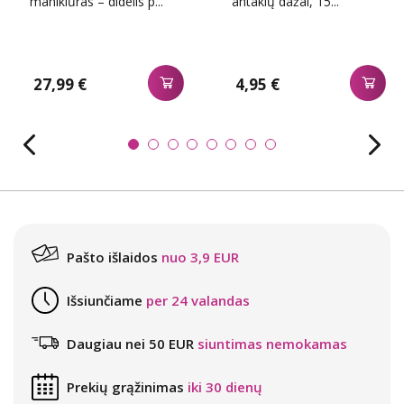
manikiűras – didelis p...
antakių dažai, 15...
27,99 €
4,95 €
Pašto išlaidos
nuo 3,9 EUR
Išsiunčiame
per 24 valandas
Daugiau nei 50 EUR
siuntimas nemokamas
Prekių grąžinimas
iki 30 dienų