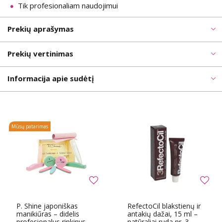
Tik profesionaliam naudojimui
Prekių aprašymas
Prekių vertinimas
Informacija apie sudėtį
Mūsų patarimas
P. Shine japoniškas
RefectoCil blakstienų ir
manikiűras – didelis
antakių dažai, 15 ml –
profesionalus rinkinys
natūraliai ruda nr. 3