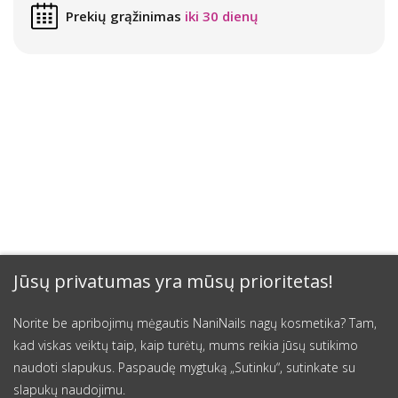
Prekių grąžinimas
iki 30 dienų
Jūsų privatumas yra mūsų prioritetas!
Norite be apribojimų mėgautis NaniNails nagų kosmetika? Tam,
kad viskas veiktų taip, kaip turėtų, mums reikia jūsų sutikimo
naudoti slapukus. Paspaudę mygtuką „Sutinku“, sutinkate su
slapukų naudojimu.