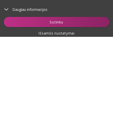
Daugiau informacijos
Įdėti į krepšelį
Sutinku
Išsamūs nustatymai
Apie pirkimą
Apie mus