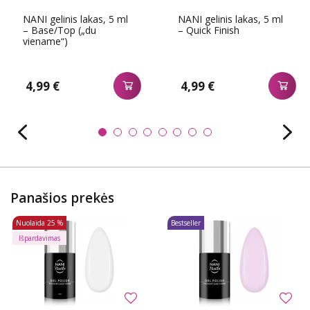
NANI gelinis lakas, 5 ml
NANI gelinis lakas, 5 ml
– Base/Top („du
– Quick Finish
viename“)
4,99 €
4,99 €
Panašios prekės
Nuolaida
25 %
Bestseller
Išpardavimas