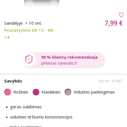
7,99 €
Sandėlyje
> 10 vnt.
Pristatysime 08-13 - 08-
14
98 % klientų rekomenduoja
pirkimas naninails.lt
Savybės
Kat. Nr.: 0146/7
Rožinės
Klasikinės
Vidutinis padengimas
geras sukibimas
vidutinio tirštumo konsistencijos