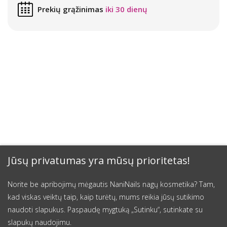
Prekių grąžinimas
iki 30 dienų
Jūsų privatumas yra mūsų prioritetas!
Norite be apribojimų mėgautis NaniNails nagų kosmetika? Tam,
kad viskas veiktų taip, kaip turėtų, mums reikia jūsų sutikimo
naudoti slapukus. Paspaudę mygtuką „Sutinku“, sutinkate su
slapukų naudojimu.