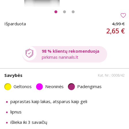
Išparduota
4,99 €
2,65 €
98 % klientų rekomenduoja
pirkimas naninails.lt
Savybės
Kat. Nr.: 0008/42
Geltonos
Neoninės
Padengimas
paprastas kaip lakas, atsparus kaip geli
lipnus
išlieka iki 3 savaičių