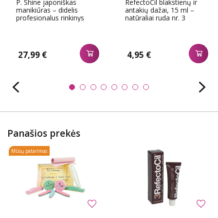
P. Shine japoniškas
RefectoCil blakstienų ir
manikiűras – didelis
antakių dažai, 15 ml –
profesionalus rinkinys
natūraliai ruda nr. 3
27,99 €
4,95 €
Panašios prekės
Mūsų patarimas