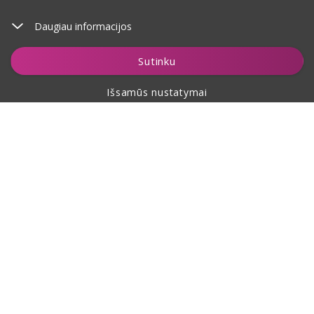
Daugiau informacijos
Stebėti
Sutinku
Išsamūs nustatymai
Apie pirkimą
Apie mus