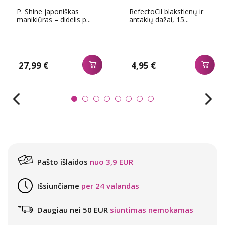
P. Shine japoniškas
RefectoCil blakstienų ir
manikiűras – didelis p...
antakių dažai, 15...
27,99 €
4,95 €
Pašto išlaidos
nuo 3,9 EUR
Išsiunčiame
per 24 valandas
Daugiau nei 50 EUR
siuntimas nemokamas