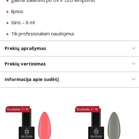
galima sukietinti po UV ir LED lempomis
lipnus
tūris – 6 ml
Tik profesionaliam naudojimui
Prekių aprašymas
Prekių vertinimas
Informacija apie sudėtį
Nuolaida
21 %
Nuolaida
21 %