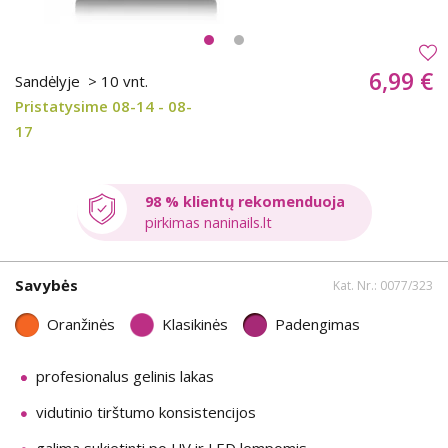
6,99 €
Sandėlyje
> 10 vnt.
Pristatysime 08-14 - 08-
17
98 % klientų rekomenduoja
pirkimas naninails.lt
Savybės
Kat. Nr.: 0077/323
Oranžinės
Klasikinės
Padengimas
profesionalus gelinis lakas
vidutinio tirštumo konsistencijos