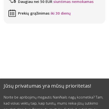
Daugiau nei 50 EUR
siuntimas nemokamas
Prekių grąžinimas
iki 30 dienų
Jūsų privatumas yra mūsų prioritetas!
Norite be apribojimų mėgautis NaniNails nagų kosmetika? Tam,
kad viskas veiktų taip, kaip turėtų, mums reikia jūsų sutikimo