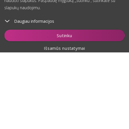
naudoti slapukus. Paspaudę mygtuką „Sutinku“, sutinkate su
slapukų naudojimu.
Daugiau informacijos
Įdėti į krepšelį
Sutinku
Išsamūs nustatymai
Apie pirkimą