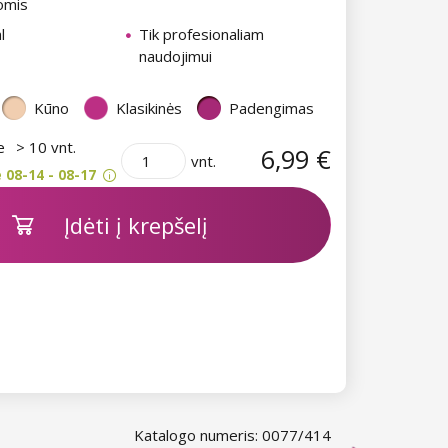
omis
l
Tik profesionaliam
naudojimui
Kūno
Klasikinės
Padengimas
je
> 10 vnt.
6,99 €
vnt.
 08-14 - 08-17
Įdėti į krepšelį
Katalogo numeris: 0077/414