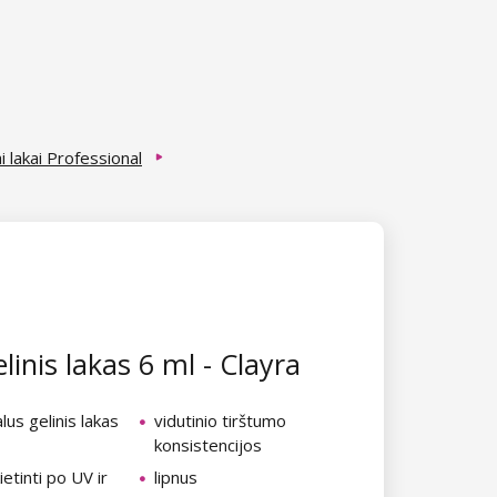
i lakai Professional
linis lakas 6 ml - Clayra
lus gelinis lakas
vidutinio tirštumo
konsistencijos
ietinti po UV ir
lipnus