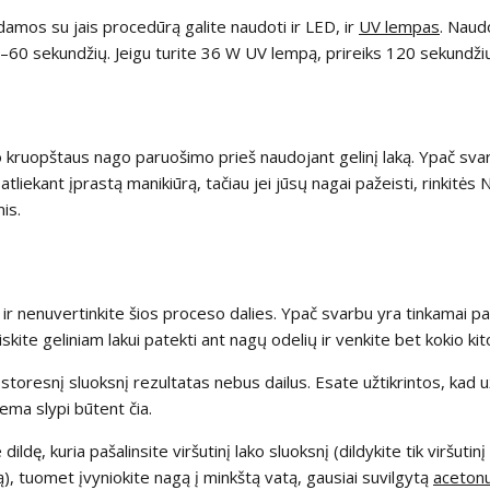
ikdamos su jais procedūrą galite naudoti ir LED, ir
UV lempas
. Naudo
0–60 sekundžių. Jeigu turite 36 W UV lempą, prireiks 120 sekundži
o kruopštaus nago paruošimo prieš naudojant gelinį laką. Ypač svar
atliekant įprastą manikiūrą, tačiau jei jūsų nagai pažeisti, rinkitės 
is.
 nenuvertinkite šios proceso dalies. Ypač svarbu yra tinkamai par
eiskite geliniam lakui patekti ant nagų odelių ir venkite bet kokio ki
s storesnį sluoksnį rezultatas nebus dailus. Esate užtikrintos, kad
ema slypi būtent čia.
dę, kuria pašalinsite viršutinį lako sluoksnį (dildykite tik viršutinį g
ą), tuomet įvyniokite nagą į minkštą vatą, gausiai suvilgytą
aceton