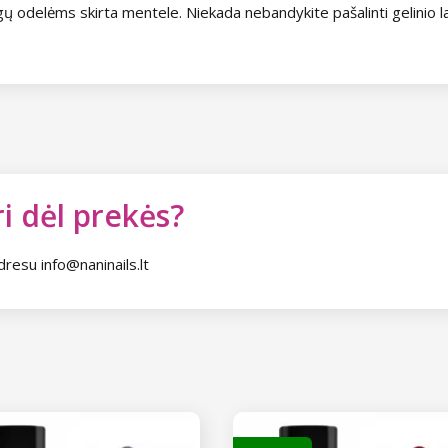
nagų odelėms skirta mentele. Niekada nebandykite pašalinti gelinio la
i dėl prekės?
dresu info@naninails.lt