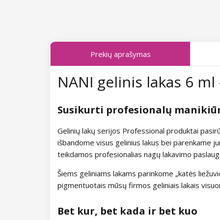
Kolekcija Midnight Queen
Kolekcija Tropical Fiesta
Prekių aprašymas
Kolekcija Charm Lady
NANI gelinis lakas 6 ml 
Kolekcija Pearl Glaze
Kolekcija Shiny Star
Susikurti profesionalų manikiū
Kolekcija Wild West
Gelinių lakų serijos Professional produktai pasi
išbandome visus gelinius lakus bei parenkame jum
Kolekcija Summer Daze
teikdamos profesionalias nagų lakavimo paslaugas
Šiems geliniams lakams parinkome „katės liežuvio“ 
Kolekcija Barbie Girl
pigmentuotais mūsų firmos geliniais lakais visuo
Kolekcija Easter Egg
Bet kur, bet kada ir bet kuo
Kolekcija Lovely Kiss