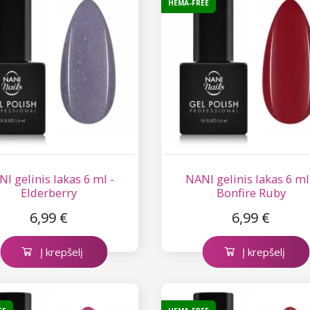
HEMA-FREE
I gelinis lakas 6 ml -
NANI gelinis lakas 6 ml
Elderberry
Bonfire Ruby
6,99 €
6,99 €
Į krepšelį
Į krepšelį