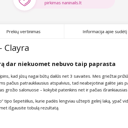
pirkimas naninails.lt
Prekių vertinimas
Informacija apie sudėtį
- Clayra
rą dar niekuomet nebuvo taip paprasta
rūpins, kad jūsų nagai būtų dailūs net 3 savaites. Mes griežtai pri
s pačius patraukliausius atspalvius, tad neabejotinai galite jais 
 grožio salonuose – kokybė patenkins net ir pačias išrankiausias 
tipo šepetėlius, kurie padės lengviau užtepti gelinį laką, ypač vidin
met išgausite tobulą rezultatą.