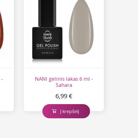
 -
NANI gelinis lakas 6 ml -
Sahara
6,99 €
Į krepšelį