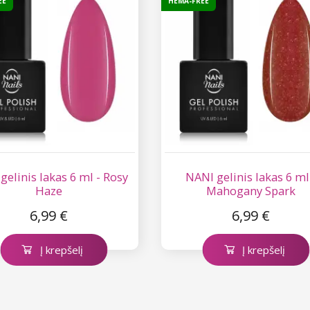
EE
HEMA-FREE
gelinis lakas 6 ml - Rosy
NANI gelinis lakas 6 ml
Haze
Mahogany Spark
6,99 €
6,99 €
Į krepšelį
Į krepšelį