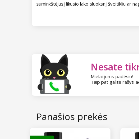
suminkštėjusį likusio lako sluoksnį šveitikliu ar 
Kolekcija Paradise Dream
Kolekcija Ocean Drive
Kolekcija Pure Beauty
Kolekcija Cupcake
Nesate tikr
Kolekcija Time to Warm Up
Mielai jums padėsiu!
Taip pat galite rašyti a
Kolekcija Let It Snow!
Kolekcija Heartbeat
Kolekcija Princess
Panašios prekės
NANI geliniai lakai Amazing Line