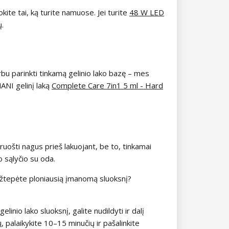
kite tai, ką turite namuose. Jei turite
48 W LED
ų.
bu parinkti tinkamą gelinio lako bazę – mes
NANI gelinį laką
Complete Care 7in1 5 ml - Hard
uošti nagus prieš lakuojant, be to, tinkamai
to sąlyčio su oda.
 užtepėte ploniausią įmanomą sluoksnį?
elinio lako sluoksnį, galite nudildyti ir dalį
u
, palaikykite 10–15 minučių ir pašalinkite