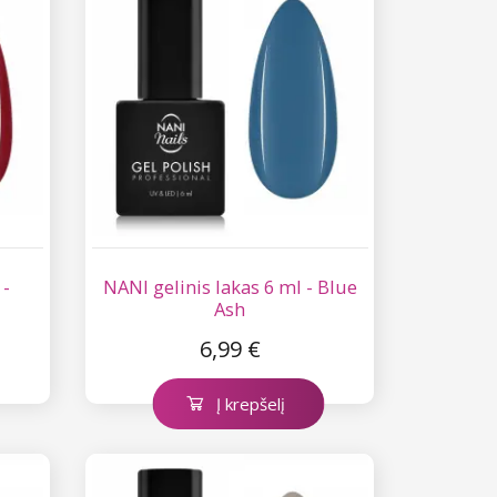
 -
NANI gelinis lakas 6 ml - Blue
Ash
6,99 €
Į krepšelį