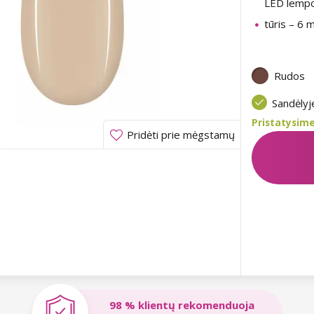
LED lemp
tūris – 6 m
Rudos
Sandėly
Pristatysime
Pridėti prie mėgstamų
98 % klientų rekomenduoja