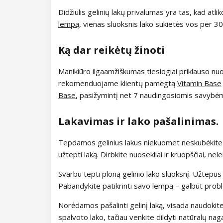
Didžiulis gelinių lakų privalumas yra tas, kad atl
Kolekcija Magic Winter
lempą
, vienas sluoksnis lako sukietės vos per 3
Kolekcija Old Passion
Ką dar reikėtų žinoti
Kolekcija Rainbow Tones
Manikiūro ilgaamžiškumas tiesiogiai priklauso nu
rekomenduojame klientų pamėgtą
Vitamin Base
Kolekcija Beach Party
Base
, pasižymintį net 7 naudingosiomis savybėm
Kolekcija Pure Elegance
Lakavimas ir lako pašalinimas.
Kolekcija Pastel Candy
Tepdamos gelinius lakus niekuomet neskubėkite ir
užtepti laką. Dirbkite nuosekliai ir kruopščiai, nel
Kolekcija New York City
Svarbu tepti ploną gelinio lako sluoksnį. Užtepu
Kolekcija Army Lady
Pabandykite patikrinti savo lempą – galbūt probl
Kolekcija Chocolate Box
Norėdamos pašalinti gelinį laką, visada naudokite dil
spalvoto lako, tačiau venkite dildyti natūralų nag
Kolekcija Romantic Sunset