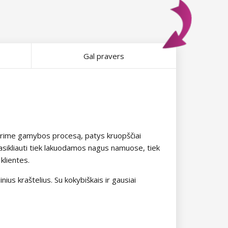
Gal pravers
žiūrime gamybos procesą, patys kruopščiai
pasikliauti tiek lakuodamos nagus namuose, tiek
klientes.
ius kraštelius. Su kokybiškais ir gausiai