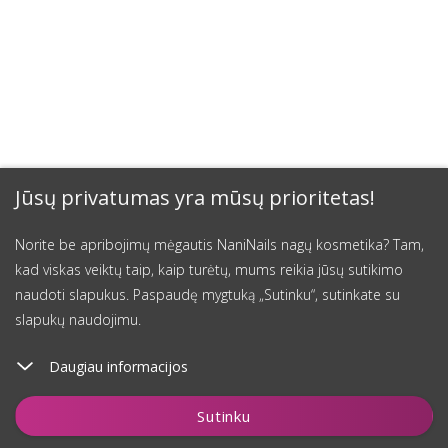
Jūsų privatumas yra mūsų prioritetas!
Norite be apribojimų mėgautis NaniNails nagų kosmetika? Tam,
kad viskas veiktų taip, kaip turėtų, mums reikia jūsų sutikimo
naudoti slapukus. Paspaudę mygtuką „Sutinku“, sutinkate su
slapukų naudojimu.
Daugiau informacijos
Įdėti į krepšelį
Sutinku