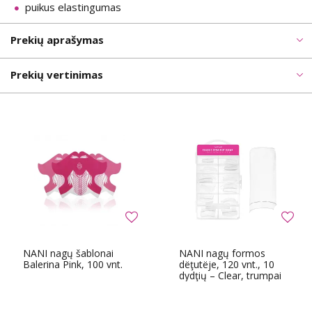
puikus elastingumas
Prekių aprašymas
Prekių vertinimas
NANI nagų šablonai
NANI nagų formos
Balerina Pink, 100 vnt.
dëţutëje, 120 vnt., 10
dydţių – Clear, trumpai
lipnus paviršius