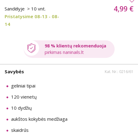
4,99 €
Sandėlyje
> 10 vnt.
Pristatysime 08-13 - 08-
14
98 % klientų rekomenduoja
pirkimas naninails.lt
Savybės
Kat. Nr.: 0216/61
geliniai tipai
120 vienetų
10 dydžių
aukštos kokybės medžiaga
skaidrūs