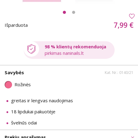
7,99 €
Išparduota
98 % klientų rekomenduoja
pirkimas naninails.lt
Savybės
Kat. Nr.: 0140/21
Rožinės
greitas ir lengvas naudojimas
18 lipdukai pakuotėje
švelnūs odai
Prekių aprašymas