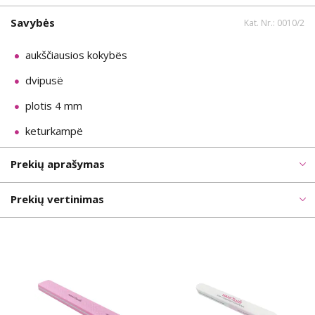
Savybės
Kat. Nr.: 0010/2
aukščiausios kokybës
dvipusë
plotis 4 mm
keturkampë
Prekių aprašymas
Prekių vertinimas