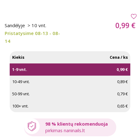
0,99 €
Sandėlyje
> 10 vnt.
Pristatysime 08-13 - 08-
14
Kiekis
Cena / ks
1-9 vnt.
0,99 €
10-49 vnt.
0,89 €
50-99 vnt.
0,79 €
100+ vnt.
0,65 €
98 % klientų rekomenduoja
pirkimas naninails.lt