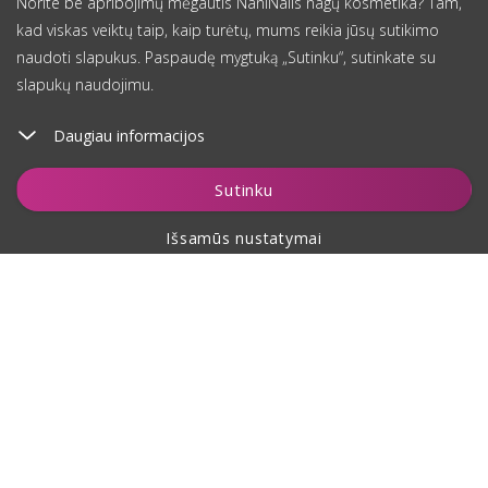
Norite be apribojimų mėgautis NaniNails nagų kosmetika? Tam,
kad viskas veiktų taip, kaip turėtų, mums reikia jūsų sutikimo
naudoti slapukus. Paspaudę mygtuką „Sutinku“, sutinkate su
slapukų naudojimu.
Daugiau informacijos
Įdėti į krepšelį
Sutinku
Išsamūs nustatymai