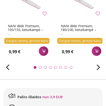
NANI dildë Premium,
NANI dildë Premium,
100/150, keturkampë –
180/240, keturkampë –
...
...
Daugiau vienetų, geresnė kaina
Daugiau vienetų, geresnė kaina
0,99 €
0,99 €
Pašto išlaidos
nuo 3,9 EUR