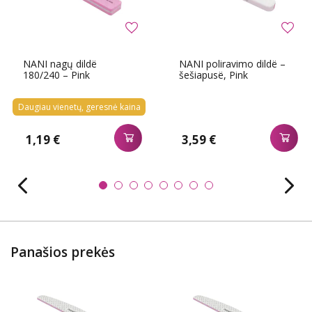
NANI nagų dildë
NANI poliravimo dildë –
180/240 – Pink
šešiapusë, Pink
Daugiau vienetų, geresnė kaina
1,19 €
3,59 €
Panašios prekės