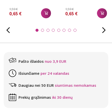
1,59 €
1,59 €
0,65 €
0,65 €
Pašto išlaidos
nuo 3,9 EUR
Išsiunčiame
per 24 valandas
Daugiau nei 50 EUR
siuntimas nemokamas
Prekių grąžinimas
iki 30 dienų