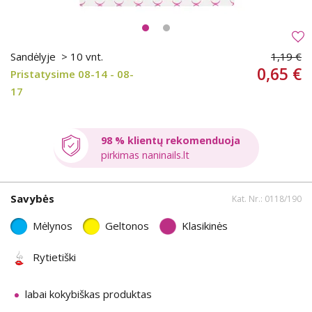
Sandėlyje
> 10 vnt.
1,19 €
0,65 €
Pristatysime 08-14 - 08-
17
98 % klientų rekomenduoja
pirkimas naninails.lt
Savybės
Kat. Nr.: 0118/190
Mėlynos
Geltonos
Klasikinės
Rytietiški
labai kokybiškas produktas