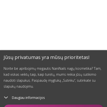
Jūsų privatumas yra mūsų prioritetas!
Norite be apribojimų mėgautis NaniNails nagų kosmetika? Tam,
kad viskas veiktų taip, kaip turėtų, mums reikia jūsų sutikimo
naudoti slapukus. Paspaudę mygtuką „Sutinku“, sutinkate su
slapukų naudojimu.
Daugiau informacijos
Įdėti į krepšelį