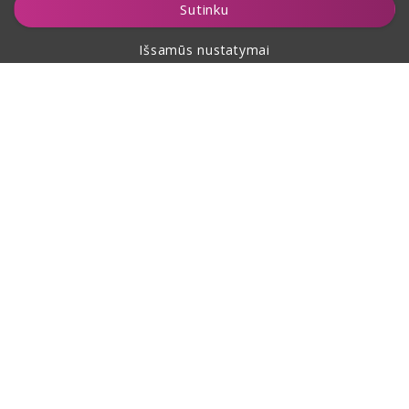
Sutinku
Išsamūs nustatymai
Apie pirkimą
Apie mus
Kontaktai
Šis puslapis yra apsaugotas reCAPTCHA ir jam taikomos