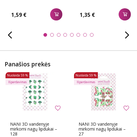
1,59 €
1,35 €
Panašios prekės
Nuolaida
59 %
Nuolaida
59 %
Išpardavimas
Išpardavimas
NANI 3D vandenyje
NANI 3D vandenyje
mirkomi nagų lipdukai –
mirkomi nagų lipdukai –
128
27