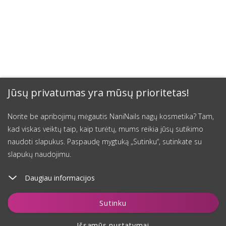
Jūsų privatumas yra mūsų prioritetas!
Norite be apribojimų mėgautis NaniNails nagų kosmetika? Tam,
kad viskas veiktų taip, kaip turėtų, mums reikia jūsų sutikimo
naudoti slapukus. Paspaudę mygtuką „Sutinku“, sutinkate su
slapukų naudojimu.
Daugiau informacijos
Įdėti į krepšelį
Sutinku
Išsamūs nustatymai