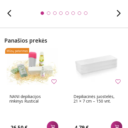
Panašios prekės
Mūsų patarimas
NANI depiliacijos
Depiliacinës juostelës,
rinkinys Rustical
21 × 7 cm – 150 vnt.
26,50 €
4,79 €