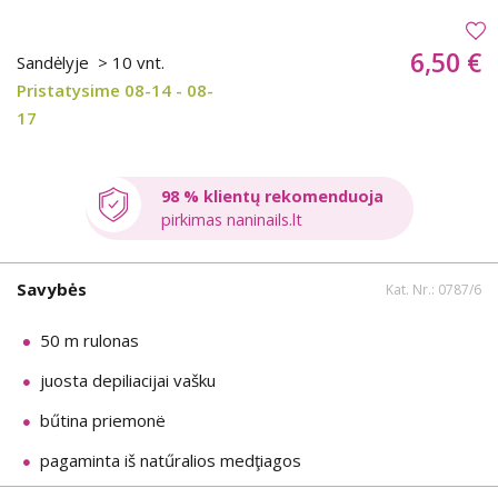
6,50 €
Sandėlyje
> 10 vnt.
Pristatysime 08-14 - 08-
17
98 % klientų rekomenduoja
pirkimas naninails.lt
Savybės
Kat. Nr.: 0787/6
50 m rulonas
juosta depiliacijai vašku
bűtina priemonë
pagaminta iš natűralios medţiagos