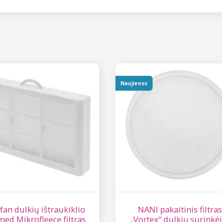
Naujienos
fan dulkių ištraukiklio
NANI pakaitinis filtras
ed Mikrofleece filtras
„Vortex“ dulkių surinkė