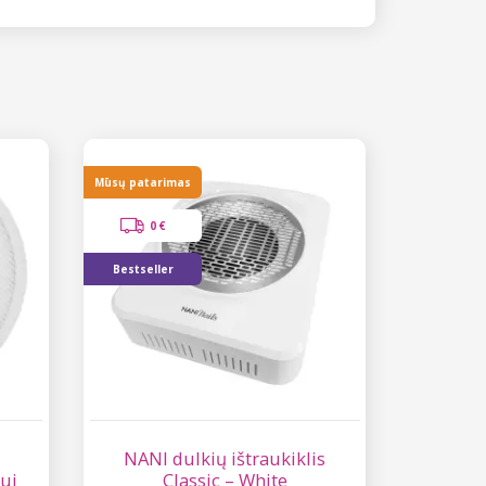
Mūsų patarimas
0 €
Bestseller
NANI dulkių ištraukiklis
jui
Classic – White