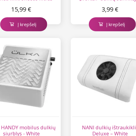
15,99 €
3,99 €
Į krepšelį
Į krepšelį
 HANDY mobilus dulkių
NANI dulkių ištraukikli
siurblys - White
Deluxe – White