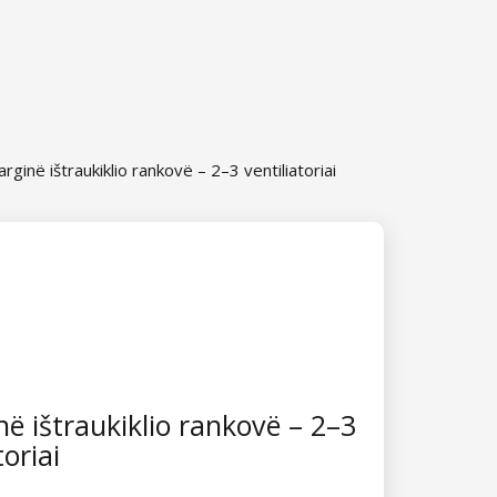
arginë ištraukiklio rankovë – 2–3 ventiliatoriai
në ištraukiklio rankovë – 2–3
toriai