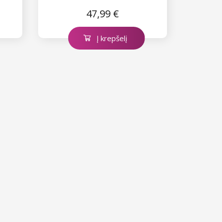
47,99 €
Į krepšelį