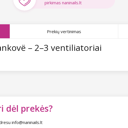
pirkimas naninails.lt
Prekių vertinimas
ankovë – 2–3 ventiliatoriai
i dėl prekės?
dresu info@naninails.lt