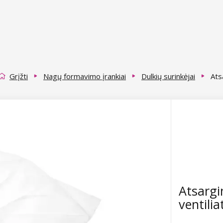
Grįžti
Nagų formavimo įrankiai
Dulkių surinkėjai
Ats
Atsargi
ventilia