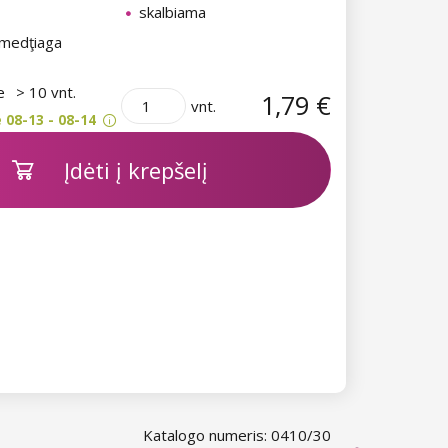
skalbiama
 medţiaga
je
> 10 vnt.
1,79 €
vnt.
 08-13 - 08-14
Įdėti į krepšelį
Katalogo numeris: 0410/30