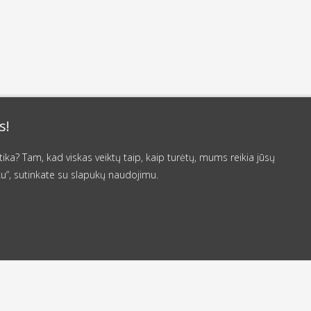
s!
a? Tam, kad viskas veiktų taip, kaip turėtų, mums reikia jūsų
u“, sutinkate su slapukų naudojimu.