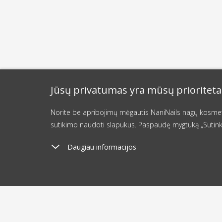
Jūsų privatumas yra mūsų prioriteta
Norite be apribojimų mėgautis NaniNails nagų kosmetik
sutikimo naudoti slapukus. Paspaudę mygtuką „Sutink
Daugiau informacijos