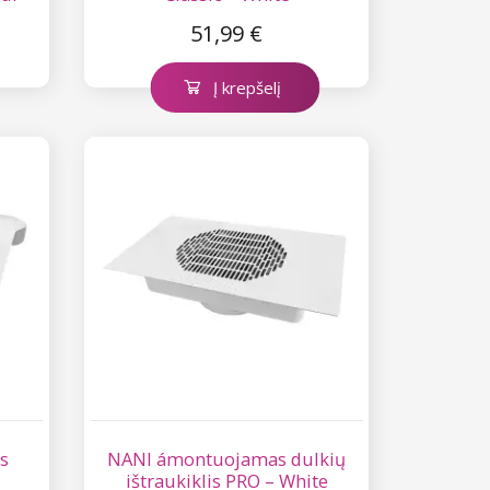
51,99 €
Į krepšelį
s
NANI ámontuojamas dulkių
ištraukiklis PRO – White