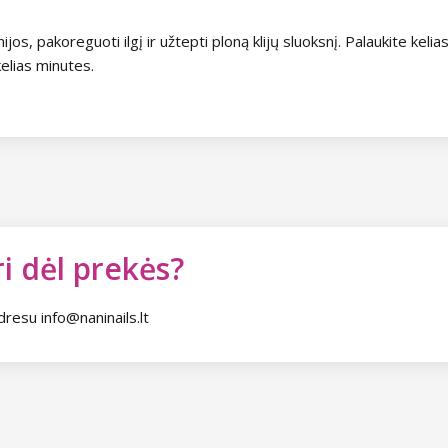
jos, pakoreguoti ilgį ir užtepti ploną klijų sluoksnį. Palaukite kelias
kelias minutes.
i dėl prekės?
dresu info@naninails.lt