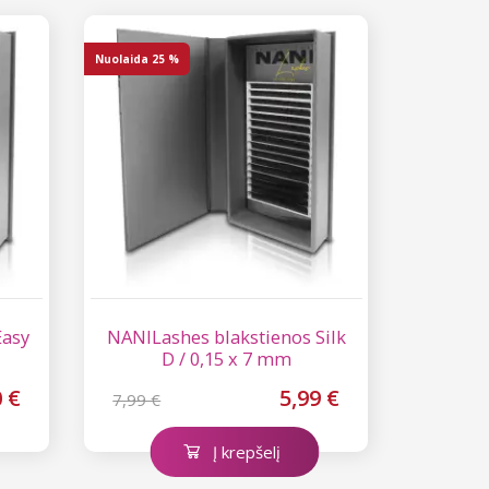
Nuolaida
25 %
Easy
NANILashes blakstienos Silk
D / 0,15 x 7 mm
0 €
5,99 €
7,99 €
Į krepšelį