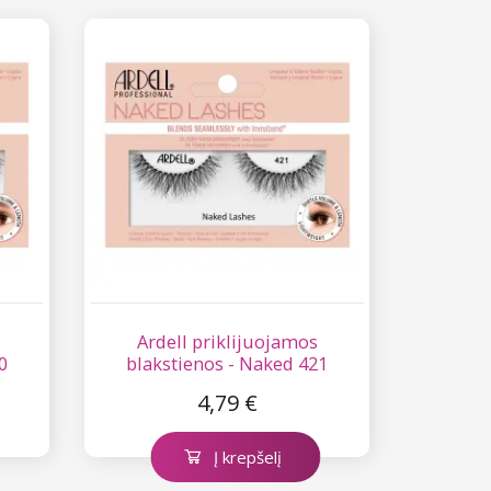
Ardell priklijuojamos
0
blakstienos - Naked 421
4,79 €
Į krepšelį