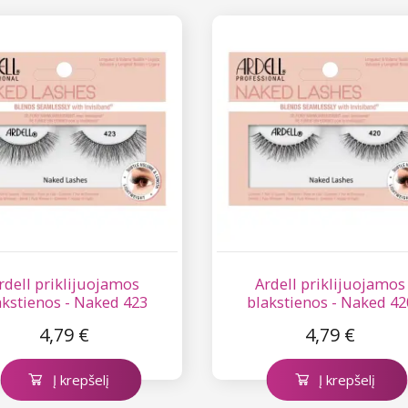
rdell priklijuojamos
Ardell priklijuojamos
akstienos - Naked 423
blakstienos - Naked 42
4,79 €
4,79 €
Į krepšelį
Į krepšelį