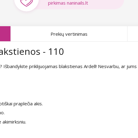
pirkimas naninails.lt
Prekių vertinimas
lakstienos - 110
ną? Išbandykite priklijuojamas blakstienas Ardell! Nesvarbu, ar jum
.
iškai praplečia akis.
o.
 akimirksniu.