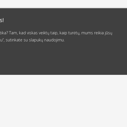
s!
a? Tam, kad viskas veiktų taip, kaip turėtų, mums reikia jūsų
u“, sutinkate su slapukų naudojimu.
nuo 50 €
siunčiame per
Nemokamas
4 valandas
pristatymas