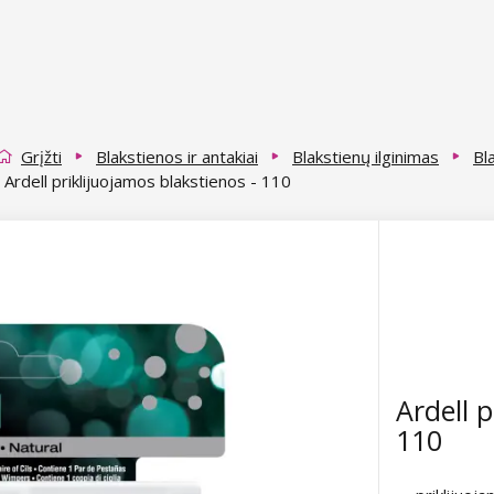
Grįžti
Blakstienos ir antakiai
Blakstienų ilginimas
Bl
Ardell priklijuojamos blakstienos - 110
Ardell p
110