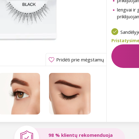
priklijuoj
lengvai ir 
priklijuoj
Sandėly
Pristatysime
Pridėti prie mėgstamų
98 % klientų rekomenduoja