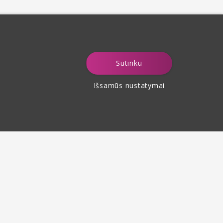
Sutinku
Išsamūs nustatymai
Prekių grąžinimas per
30 dienų