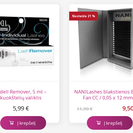
Nuolaida
21 %
dell Remover, 5 ml –
NANILashes blakstienos 
kuokštelių valiklis
Fan CC / 0,05 x 12 mm
5,99 €
9,5
11,99 €
Į krepšelį
Į krepšelį