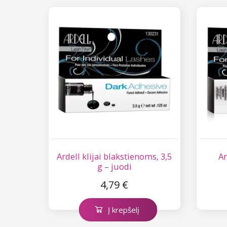
Ardell klijai blakstienoms, 3,5
Ar
g – juodi
4,79 €
Į krepšelį