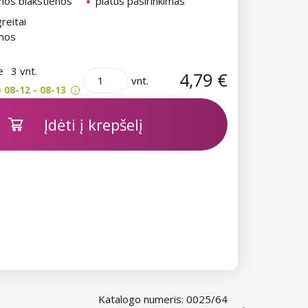
amos blakstienos
platus pasirinkimas
greitai
amos
je
3 vnt.
4,79 €
vnt.
 08-12 - 08-13
Įdėti į krepšelį
Katalogo numeris: 0025/64