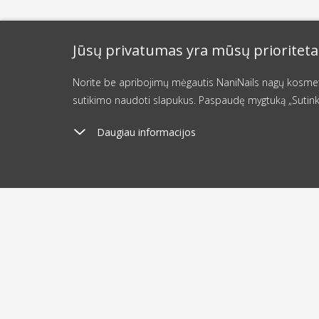
Jūsų privatumas yra mūsų prioriteta
Norite be apribojimų mėgautis NaniNails nagų kosmetik
sutikimo naudoti slapukus. Paspaudę mygtuką „Sutink
Daugiau informacijos
Pristatymo kaina
Iš
nuo 3.9 €
2