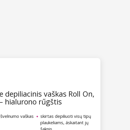
e depiliacinis vaškas Roll On,
– hialurono rűgštis
 švelnumo vaškas
skirtas depiliuoti visų tipų
plaukeliams, áskaitant jų
šaknis