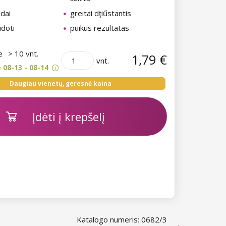
odai
greitai dţiűstantis
udoti
puikus rezultatas
je
> 10 vnt.
1,79 €
vnt.
 08-13 - 08-14
Daugiau vienetų, geresnė kaina
Įdėti į krepšelį
Katalogo numeris: 0682/3