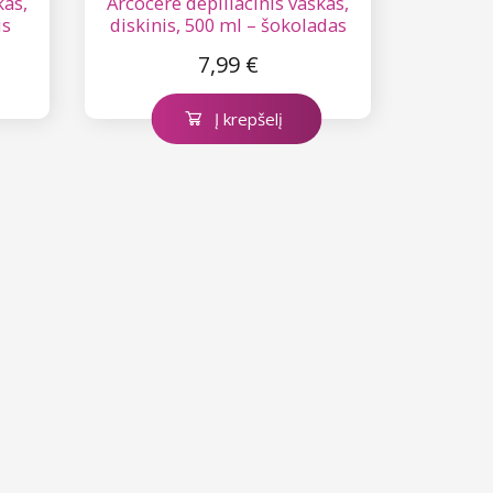
kas,
Arcocere depiliacinis vaškas,
us
diskinis, 500 ml – šokoladas
7,99 €
Į krepšelį