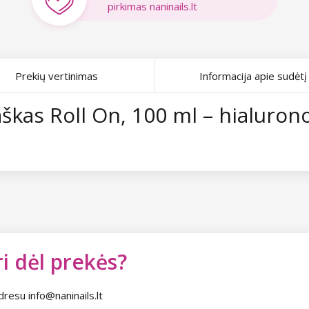
pirkimas naninails.lt
Prekių vertinimas
Informacija apie sudėtį
aškas Roll On, 100 ml – hialurono
i dėl prekės?
dresu info@naninails.lt