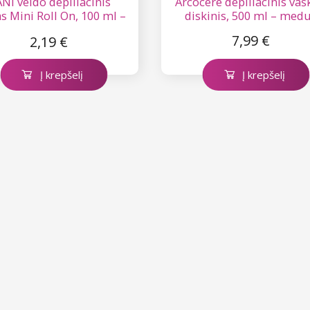
NI veido depiliacinis
Arcocere depiliacinis vaš
s Mini Roll On, 100 ml –
diskinis, 500 ml – med
medus
7,99 €
2,19 €
Į krepšelį
Į krepšelį