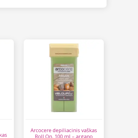
Arcocere depiliacinis vaškas
kas
Roll On, 100 ml – argano