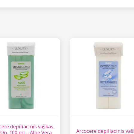
cere depiliacinis vaškas
Arcocere depiliacinis vaš
 On, 100 ml – Aloe Vera