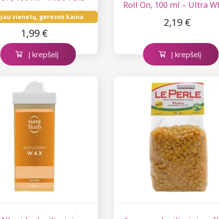
Roll On, 100 ml – Ultra W
Luxury
iau vienetų, geresnė kaina
2,19 €
1,99 €
Į krepšelį
Į krepšelį