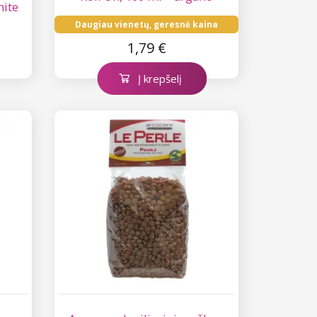
hite
aliejus
Daugiau vienetų, geresnė kaina
1,79 €
Į krepšelį