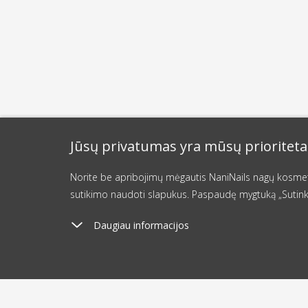
Jūsų privatumas yra mūsų prioriteta
Norite be apribojimų mėgautis NaniNails nagų kosmetik
sutikimo naudoti slapukus. Paspaudę mygtuką „Sutink
Daugiau informacijos