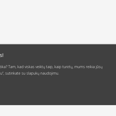
s!
a? Tam, kad viskas veiktų taip, kaip turėtų, mums reikia jūsų
u“, sutinkate su slapukų naudojimu.