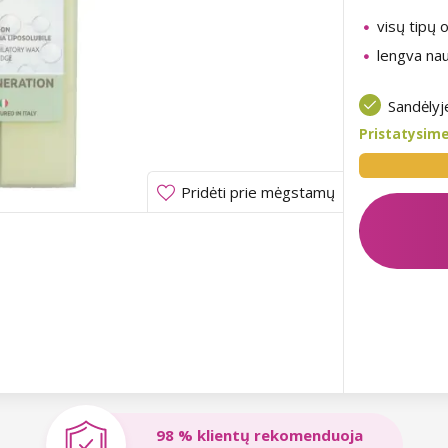
visų tipų 
lengva na
Sandėly
Pristatysime
Pridėti prie mėgstamų
98 % klientų rekomenduoja