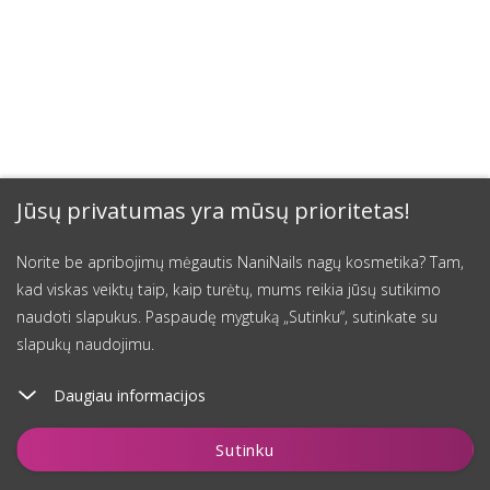
Jūsų privatumas yra mūsų prioritetas!
Norite be apribojimų mėgautis NaniNails nagų kosmetika? Tam,
kad viskas veiktų taip, kaip turėtų, mums reikia jūsų sutikimo
naudoti slapukus. Paspaudę mygtuką „Sutinku“, sutinkate su
slapukų naudojimu.
Daugiau informacijos
Įdėti į krepšelį
Sutinku