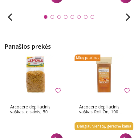
Panašios prekės
Mūsų patarimas
Arcocere depiliacinis
Arcocere depiliacinis
vaškas, diskinis, 50...
vaškas Roll On, 100 ...
Daugiau vienetų, geresnė kaina