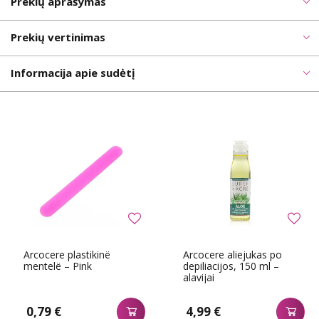
Prekių aprašymas
Prekių vertinimas
Informacija apie sudėtį
Arcocere plastikinë
Arcocere aliejukas po
mentelë – Pink
depiliacijos, 150 ml –
alavijai
0,79 €
4,99 €