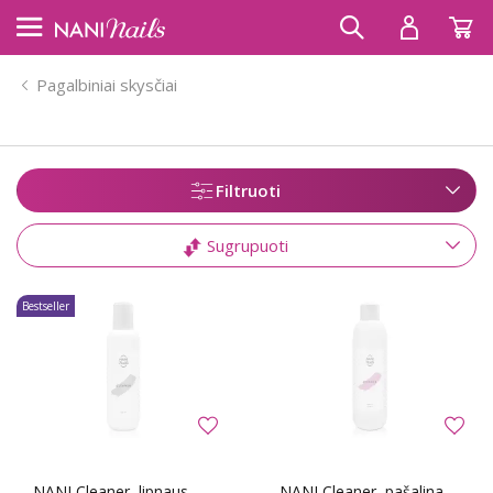
Pagalbiniai skysčiai
Filtruoti
Sugrupuoti
Bestseller
NANI Cleaner, lipnaus
NANI Cleaner, pašalina