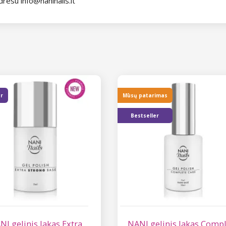
dresu info@naninails.lt
er
Mūsų patarimas
Bestseller
NI gelinis lakas Extra
NANI gelinis lakas Comp