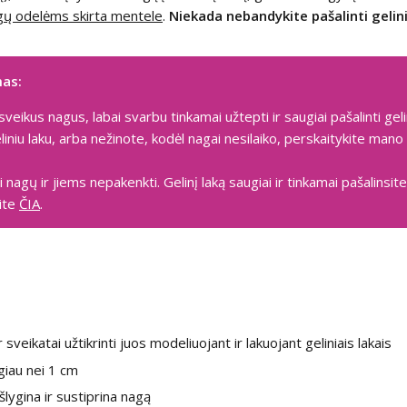
gų odelėms skirta mentele
.
Niekada nebandykite pašalinti gelini
mas:
 sveikus nagus, labai svarbu tinkamai užtepti ir saugiai pašalinti geli
liniu laku, arba nežinote, kodėl nagai nesilaiko, perskaitykite mano
 nagų ir jiems nepakenkti. Gelinį laką saugiai ir tinkamai pašalins
site
ČIA
.
r sveikatai užtikrinti juos modeliuojant ir lakuojant geliniais lakais
giau nei 1 cm
išlygina ir sustiprina nagą