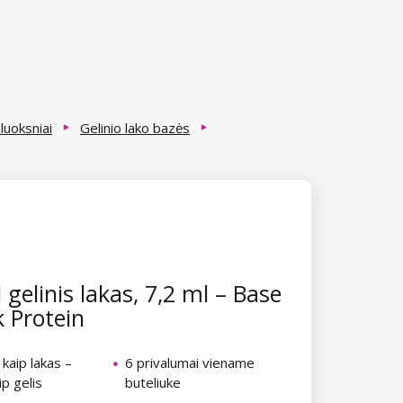
sluoksniai
Gelinio lako bazės
 gelinis lakas, 7,2 ml – Base
k Protein
kaip lakas –
6 privalumai viename
ip gelis
buteliuke