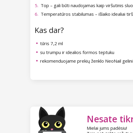
Kolekcija Heartbeat
Top – gali būti naudojamas kaip viršutinis slu
Temperatūros stabilumas – išlaiko idealiai tir
Kolekcija Princess
Kas dar?
tūris 7,2 ml
su trumpu ir idealios formos teptuku
rekomenduojame prekių ženklo NeoNail gelin
Nesate tikr
Mielai jums padėsiu!