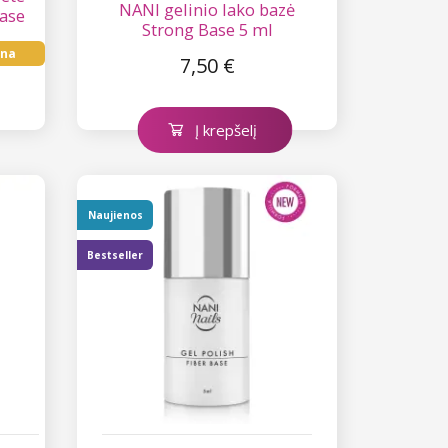
NANI gelinio lako bazė
Base
Strong Base 5 ml
ina
7,50 €
Į krepšelį
Naujienos
Bestseller