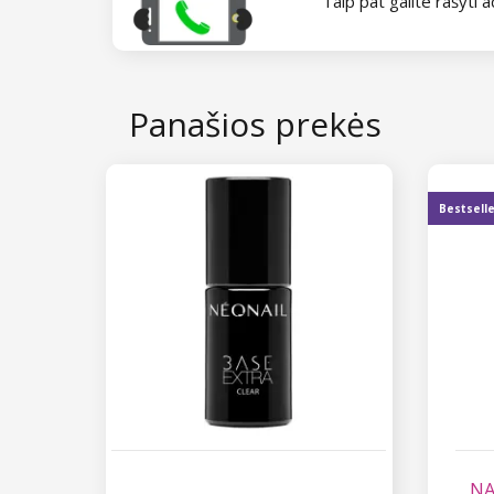
Taip pat galite rašyti a
Panašios prekės
Bestsell
NA