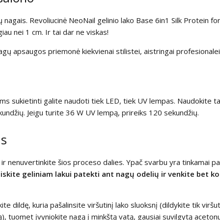
ų nagais. Revoliucinė NeoNail gelinio lako Base 6in1 Silk Protein for
giau nei 1 cm. Ir tai dar ne viskas!
agų apsaugos priemonė kiekvienai stilistei, aistringai profesionalei
iems sukietinti galite naudoti tiek LED, tiek UV lempas. Naudokite t
undžių. Jeigu turite 36 W UV lempą, prireiks 120 sekundžių.
as
 nenuvertinkite šios proceso dalies. Ypač svarbu yra tinkamai par
iskite geliniam lakui patekti ant nagų odelių ir venkite bet ko
dildę, kuria pašalinsite viršutinį lako sluoksnį (dildykite tik viršutin
ą), tuomet įvyniokite nagą į minkštą vatą, gausiai suvilgytą acetonu