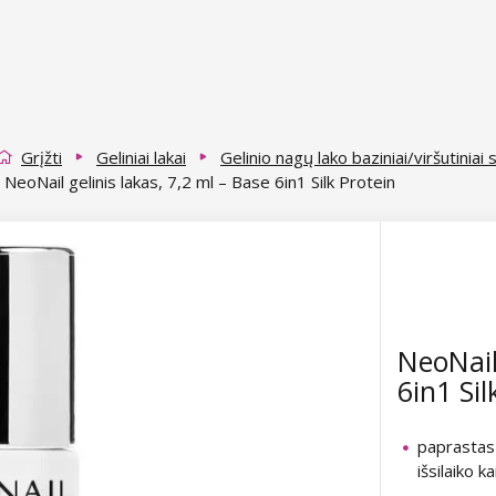
Grįžti
Geliniai lakai
Gelinio nagų lako baziniai/viršutiniai 
NeoNail gelinis lakas, 7,2 ml – Base 6in1 Silk Protein
NeoNail
6in1 Sil
paprastas 
išsilaiko ka