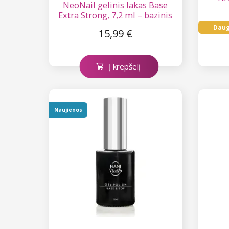
NeoNail gelinis lakas Base
Extra Strong, 7,2 ml – bazinis
Daug
15,99 €
Į krepšelį
Naujienos