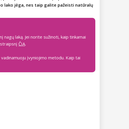
o lako jėga, nes taip galite pažeisti natūralų
nį nagų laką. Jei norite sužinoti, kaip tinkamai
 straipsnį
ČIA
.
ite vadinamuoju įvyniojimo metodu. Kaip tai