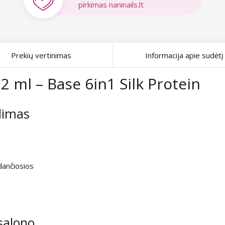
pirkimas naninails.lt
Prekių vertinimas
Informacija apie sudėtį
,2 ml – Base 6in1 Silk Protein
dimas
edančiosios
 salono