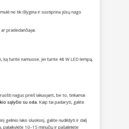
mulė ne tik išlygina ir sustiprina jūsų nago
 ar pradedančiajai.
ai, ką turite namuose. Jei turite 48 W LED lempą,
uošti nagus prieš lakuojant, be to, tinkamai
kio sąlyčio su oda
. Kaip tai padaryti, galite
į gelinio lako sluoksnį, galite nudildyti ir dalį
, palaikykite 10–15 minučių ir pašalinkite