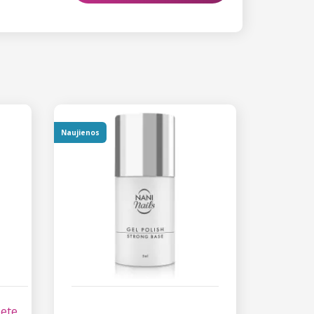
Naujienos
lete