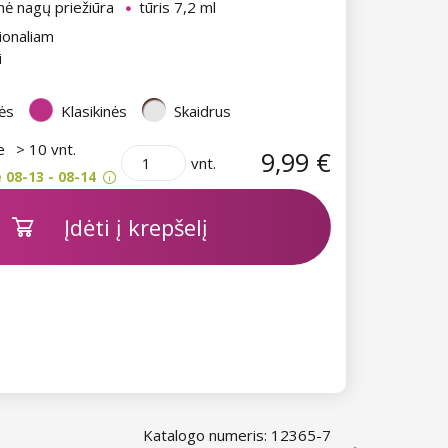
nė nagų priežiūra
tūris 7,2 ml
ionaliam
i
ės
Klasikinės
Skaidrus
je
> 10 vnt.
9,99 €
vnt.
 08-13 - 08-14
Įdėti į krepšelį
Katalogo numeris: 12365-7