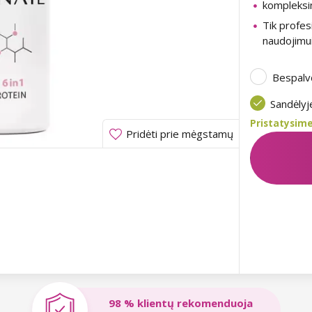
kompleksi
Tik profes
naudojimu
Bespalv
Sandėly
Pristatysime
Pridėti prie mėgstamų
98 % klientų rekomenduoja