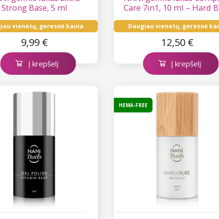
Strong Base, 5 ml
Care 7in1, 10 ml – Hard 
iau vienetų, geresnė kaina
Daugiau vienetų, geresnė ka
9,99 €
12,50 €
Į krepšelį
Į krepšelį
HEMA-FREE