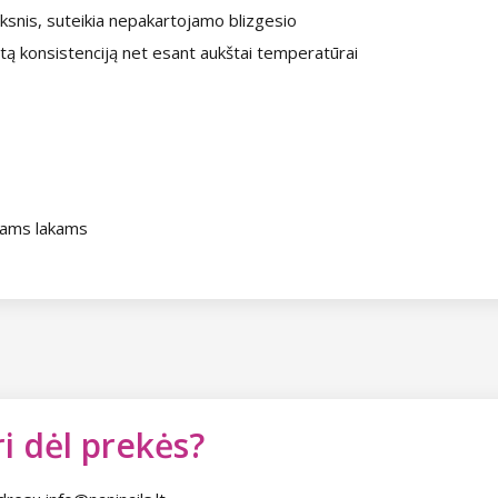
oksnis, suteikia nepakartojamo blizgesio
štą konsistenciją net esant aukštai temperatūrai
iams lakams
i dėl prekės?