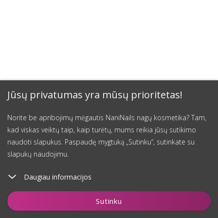
Jūsų privatumas yra mūsų prioritetas!
Norite be apribojimų mėgautis NaniNails nagų kosmetika? Tam,
kad viskas veiktų taip, kaip turėtų, mums reikia jūsų sutikimo
naudoti slapukus. Paspaudę mygtuką „Sutinku“, sutinkate su
slapukų naudojimu.
Daugiau informacijos
Įdėti į krepšelį
Sutinku