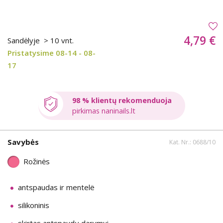
4,79 €
Sandėlyje
> 10 vnt.
Pristatysime 08-14 - 08-
17
98 % klientų rekomenduoja
pirkimas naninails.lt
Savybės
Kat. Nr.: 0688/10
Rožinės
antspaudas ir mentelë
silikoninis