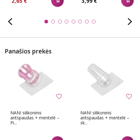
2,65 €
3,99 €
Panašios prekės
NANI silikoninis
NANI silikoninis
antspaudas + mentelë –
antspaudas + mentelë –
Pi...
sk...