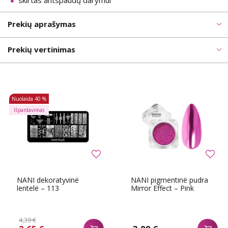
skirtas antspaudų darymui
Prekių aprašymas
Prekių vertinimas
Nuolaida
40 %
Išpardavimas
NANI dekoratyvinë
NANI pigmentinë pudra
lentelë – 113
Mirror Effect – Pink
4,39 €