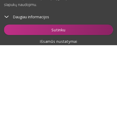
slapukų naudojimu.
Daugiau informacijos
Įdėti į krepšelį
Sutinku
Išsamūs nustatymai
Apie pirkimą