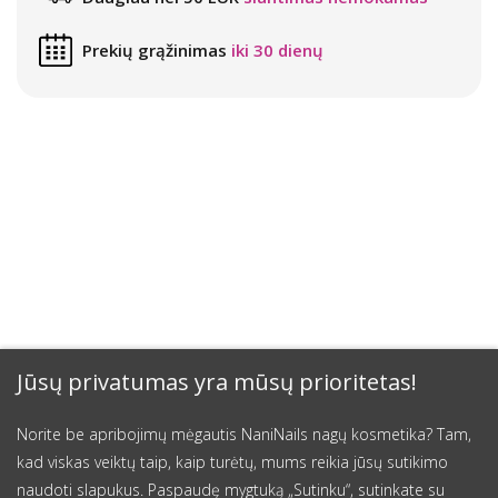
Prekių grąžinimas
iki 30 dienų
Jūsų privatumas yra mūsų prioritetas!
Norite be apribojimų mėgautis NaniNails nagų kosmetika? Tam,
kad viskas veiktų taip, kaip turėtų, mums reikia jūsų sutikimo
naudoti slapukus. Paspaudę mygtuką „Sutinku“, sutinkate su