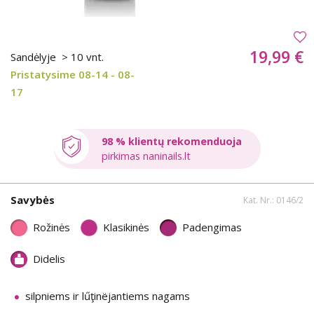
19,99 €
Sandėlyje
> 10 vnt.
Pristatysime 08-14 - 08-
17
98 % klientų rekomenduoja
pirkimas naninails.lt
Savybės
Kat. Nr.: 0146/2
Rožinės
Klasikinės
Padengimas
Didelis
silpniems ir lűţinëjantiems nagams