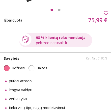
75,99 €
Išparduota
98 % klientų rekomenduoja
pirkimas naninails.lt
Savybės
Kat. Nr.: 0195/3
Rožinės
Baltos
puikiai atrodo
lengva valdyti
veikia tyliai
tinka visų tipų nagų modeliavimui