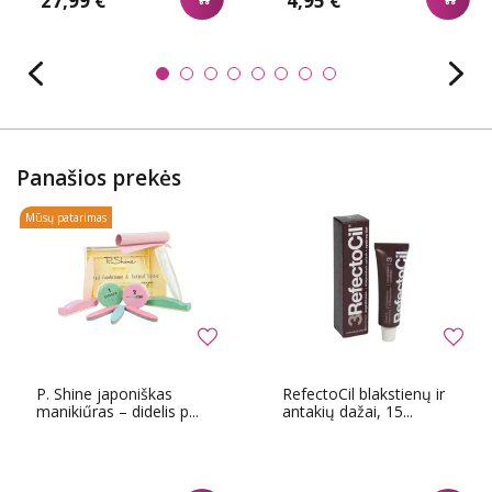
27,99 €
4,95 €
Panašios prekės
Mūsų patarimas
P. Shine japoniškas
RefectoCil blakstienų ir
manikiűras – didelis p...
antakių dažai, 15...