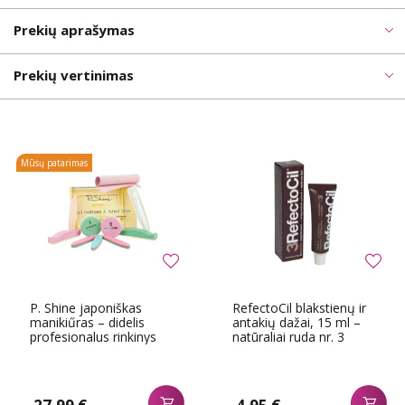
Prekių aprašymas
Prekių vertinimas
Mūsų patarimas
P. Shine japoniškas
RefectoCil blakstienų ir
manikiűras – didelis
antakių dažai, 15 ml –
profesionalus rinkinys
natūraliai ruda nr. 3