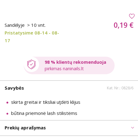
0,19 €
Sandėlyje
> 10 vnt.
Pristatysime 08-14 - 08-
17
98 % klientų rekomenduoja
pirkimas naninails.lt
Savybės
Kat. Nr.: 0828/6
skirta greitai ir tiksliai uţdëti klijus
bűtina priemonë lash stilistëms
Prekių aprašymas