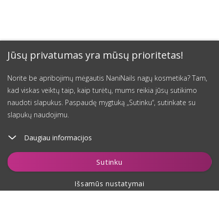
Jūsų privatumas yra mūsų prioritetas!
Norite be apribojimų mėgautis NaniNails nagų kosmetika? Tam,
kad viskas veiktų taip, kaip turėtų, mums reikia jūsų sutikimo
naudoti slapukus. Paspaudę mygtuką „Sutinku“, sutinkate su
slapukų naudojimu.
Daugiau informacijos
Įdėti į krepšelį
Sutinku
Išsamūs nustatymai