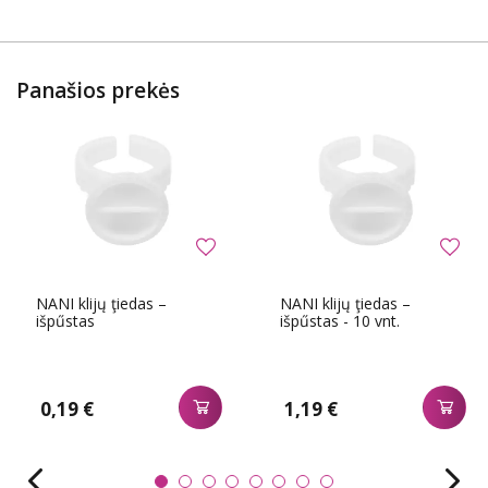
Panašios prekės
NANI klijų ţiedas –
NANI klijų ţiedas –
išpűstas
išpűstas - 10 vnt.
0,19 €
1,19 €