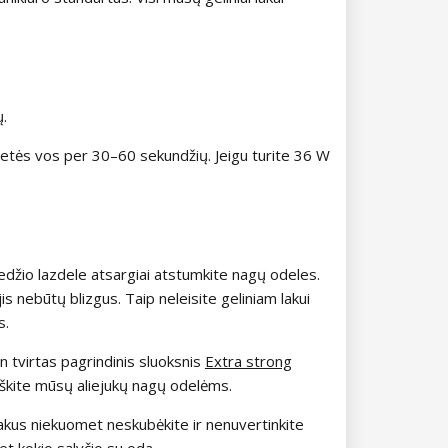
ų.
kietės vos per 30–60 sekundžių. Jeigu turite 36 W
edžio lazdele atsargiai atstumkite nagų odeles.
jis nebūtų blizgus. Taip neleisite geliniam lakui
s.
tin tvirtas pagrindinis sluoksnis
Extra strong
irškite mūsų aliejukų nagų odelėms.
lakus niekuomet neskubėkite ir nenuvertinkite
et kokio sąlyčio su oda.