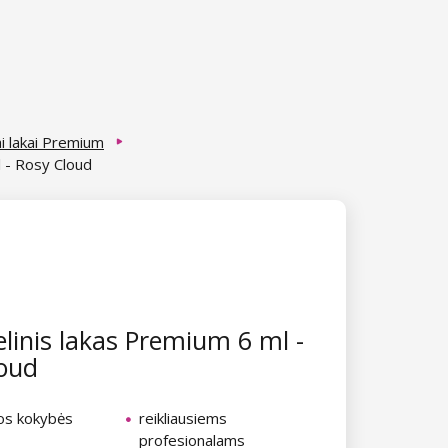
ai lakai Premium
l - Rosy Cloud
linis lakas Premium 6 ml -
oud
ios kokybės
reikliausiems
profesionalams