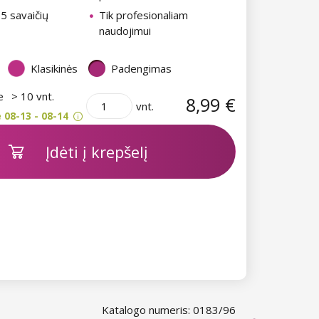
i 5 savaičių
Tik profesionaliam
naudojimui
Klasikinės
Padengimas
je
> 10 vnt.
8,99 €
vnt.
 08-13 - 08-14
Įdėti į krepšelį
Katalogo numeris: 0183/96