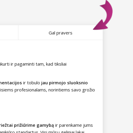
Gal pravers
urti ir pagaminti tam, kad tiksliai
gmentacijos
ir tobulo
jau pirmojo sluoksnio
 visiems profesionalams, norintiems savo grožio
riežtai prižiūrime gamybą
ir parenkame jums
anikiūro standartus. Visi mūsų geliniai lakai