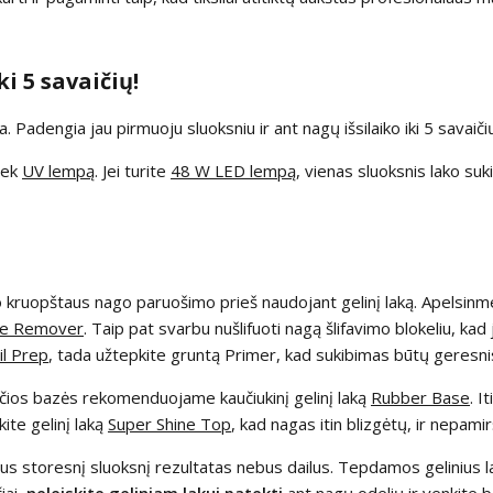
i 5 savaičių!
a. Padengia jau pirmuoju sluoksniu ir ant nagų išsilaiko iki 5 savaiči
tiek
UV lempą
. Jei turite
48 W LED lempą
, vienas sluoksnis lako su
o kruopštaus nago paruošimo prieš naudojant gelinį laką. Apelsinm
cle Remover
. Taip pat svarbu nušlifuoti nagą šlifavimo blokeliu, kad 
il Prep
, tada užtepkite gruntą Primer, kad sukibimas būtų geresni
ksčios bazės rekomenduojame kaučiukinį gelinį laką
Rubber Base
. I
kite gelinį laką
Super Shine Top
, kad nagas itin blizgėtų, ir nepam
us storesnį sluoksnį rezultatas nebus dailus. Tepdamos gelinius 
iai,
neleiskite geliniam lakui patekti
ant nagų odelių ir venkite b