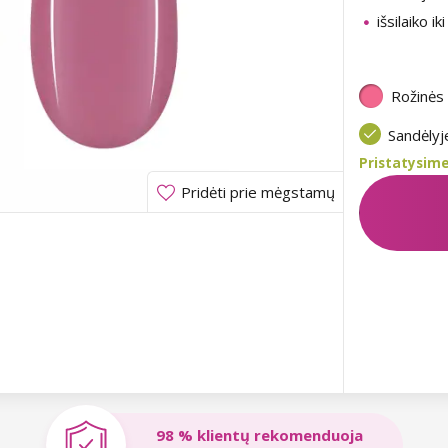
išsilaiko ik
Rožinės
Sandėly
Pristatysime
Pridėti prie mėgstamų
98 % klientų rekomenduoja