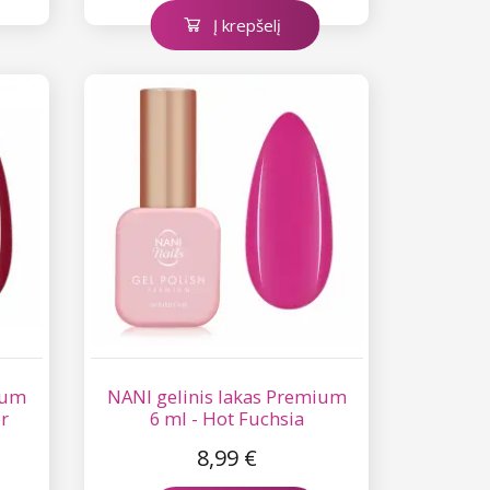
Į krepšelį
ium
NANI gelinis lakas Premium
r
6 ml - Hot Fuchsia
8,99 €