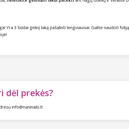
a! Yra 3 būdai gelinį laką pašalinti lengviausiai. Galite naudoti foliją
oje!
i dėl prekės?
dresu info@naninails.lt