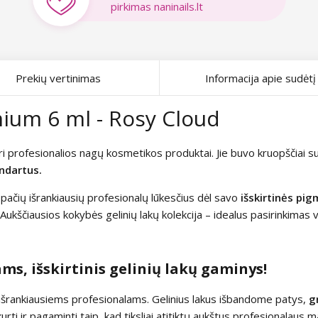
pirkimas naninails.lt
Prekių vertinimas
Informacija apie sudėtį
mium 6 ml - Rosy Cloud
ri profesionalios nagų kosmetikos produktai. Jie buvo kruopščiai suk
ndartus.
ta pačių išrankiausių profesionalų lūkesčius dėl savo
išskirtinės pi
Aukščiausios kokybės gelinių lakų kolekcija – idealus pasirinkimas
s, išskirtinis gelinių lakų gaminys!
a išrankiausiems profesionalams. Gelinius lakus išbandome patys,
g
urti ir pagaminti taip, kad tiksliai atitiktų aukštus profesionalaus m