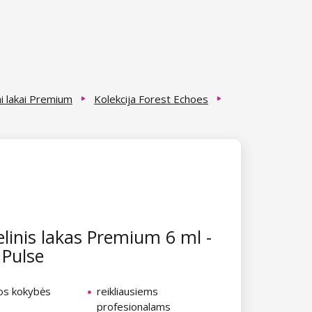
ai lakai Premium
Kolekcija Forest Echoes
linis lakas Premium 6 ml -
Pulse
ios kokybės
reikliausiems
profesionalams