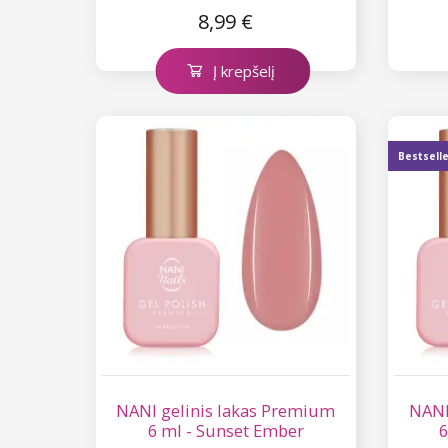
8,99 €
Į krepšelį
Bestsell
NANI gelinis lakas Premium
NANI
6 ml - Sunset Ember
6