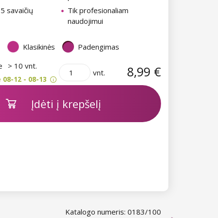
i 5 savaičių
Tik profesionaliam
naudojimui
Klasikinės
Padengimas
je
> 10 vnt.
8,99 €
vnt.
 08-12 - 08-13
Įdėti į krepšelį
Katalogo numeris: 0183/100