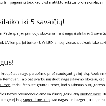
urti ir pagaminti taip, kad tiksliai atitiktų aukštus profesionalaus m
laiko iki 5 savaičių!
a. Padengia jau pirmuoju sluoksniu ir ant nagų išsilaiko iki 5 savaiči
tiek
UV lempą
. Jei turite
48 W LED lempą
, vienas sluoksnis lako su
gus!
o kruopštaus nago paruošimo prieš naudojant gelinį laką. Apelsinm
cle Remover
. Taip pat svarbu nušlifuoti nagą šlifavimo blokeliu, kad 
il Prep
, tada užtepkite gruntą Primer, kad sukibimas būtų geresni
ksčios bazės rekomenduojame kaučiukinį gelinį laką
Rubber Base
. I
kite gelinį laką
Super Shine Top
, kad nagas itin blizgėtų, ir nepam