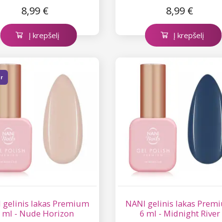
8,99 €
8,99 €
Į krepšelį
Į krepšelį
er
 gelinis lakas Premium
NANI gelinis lakas Prem
 ml - Nude Horizon
6 ml - Midnight River