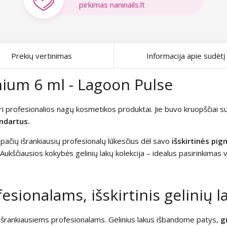
pirkimas naninails.lt
Prekių vertinimas
Informacija apie sudėtį
mium 6 ml - Lagoon Pulse
ri profesionalios nagų kosmetikos produktai. Jie buvo kruopščiai suk
ndartus.
ta pačių išrankiausių profesionalų lūkesčius dėl savo
išskirtinės pi
Aukščiausios kokybės gelinių lakų kolekcija – idealus pasirinkimas
sionalams, išskirtinis gelinių 
a išrankiausiems profesionalams. Gelinius lakus išbandome patys,
g