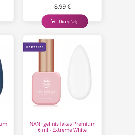
8,99 €
Į krepšelį
Bestseller
ium
NANI gelinis lakas Premium
6 ml - Extreme White