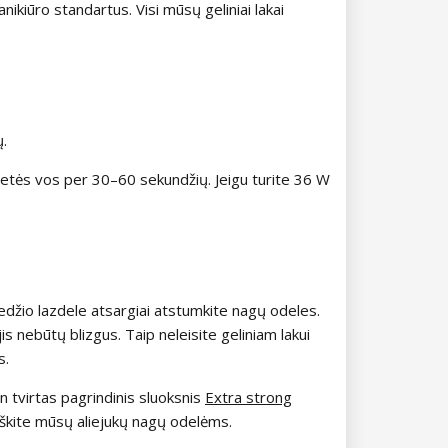
anikiūro standartus. Visi mūsų geliniai lakai
ų.
kietės vos per 30–60 sekundžių. Jeigu turite 36 W
edžio lazdele atsargiai atstumkite nagų odeles.
jis nebūtų blizgus. Taip neleisite geliniam lakui
s.
tin tvirtas pagrindinis sluoksnis
Extra strong
irškite mūsų aliejukų nagų odelėms.