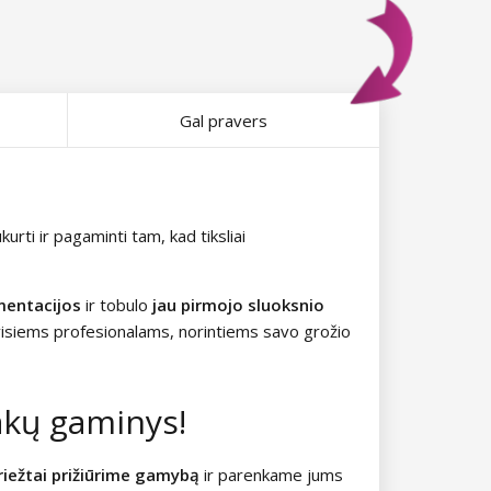
Gal pravers
urti ir pagaminti tam, kad tiksliai
gmentacijos
ir tobulo
jau pirmojo sluoksnio
 visiems profesionalams, norintiems savo grožio
lakų gaminys!
riežtai prižiūrime gamybą
ir parenkame jums