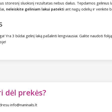
us storesnį sluoksnį rezultatas nebus dailus. Tepdamos gelinius 
iai,
neleiskite geliniam lakui patekti
ant nagų odelių ir venkite b
s
a! Yra 3 būdai gelinį laką pašalinti lengviausiai. Galite naudoti foliją
oje!
i dėl prekės?
dresu info@naninails.lt