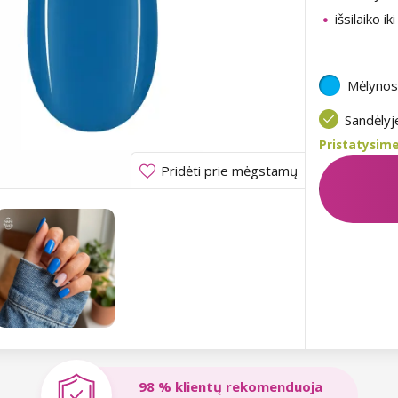
išsilaiko ik
Mėlynos
Sandėly
Pristatysime
Pridėti prie mėgstamų
98 % klientų rekomenduoja