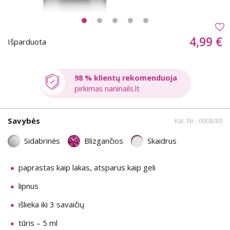
4,99 €
Išparduota
98 % klientų rekomenduoja
pirkimas naninails.lt
Savybės
Kat. Nr.: 0008/80
Sidabrinės
Blizgančios
Skaidrus
paprastas kaip lakas, atsparus kaip geli
lipnus
išlieka iki 3 savaičių
tūris – 5 ml