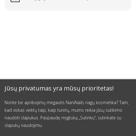
Jūsų privatumas yra mūsų prioritetas!
Norite be apribojimų mėgautis NaniNails nagų kosmetika? Tam,
kad viskas veiktų taip, kaip turėtų, mums reikia jūsų sutikimo
naudoti slapukus. Paspaudę mygtuką „Sutinku“, sutinkate su
slapukų naudojimu.