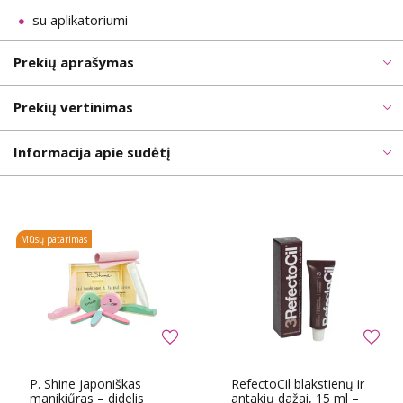
su aplikatoriumi
Prekių aprašymas
Prekių vertinimas
Informacija apie sudėtį
Mūsų patarimas
P. Shine japoniškas
RefectoCil blakstienų ir
manikiűras – didelis
antakių dažai, 15 ml –