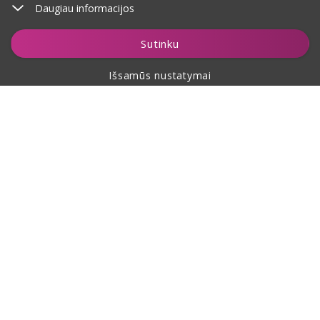
Daugiau informacijos
Stebėti
Sutinku
Išsamūs nustatymai
Apie pirkimą
Apie mus