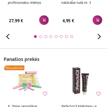
profesionalus rinkinys
natūraliai ruda nr. 3
27,99 €
4,95 €
Panašios prekės
Mūsų patarimas
P. Shine japoniškas
RefectoCil blakstienų ir