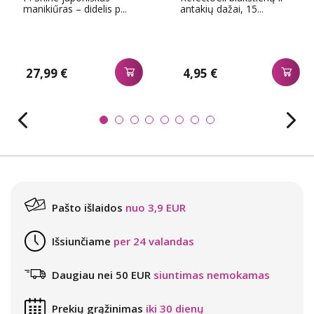
manikiűras – didelis p...
antakių dažai, 15...
27,99 €
4,95 €
Pašto išlaidos
nuo 3,9 EUR
Išsiunčiame
per 24 valandas
Daugiau nei 50 EUR
siuntimas nemokamas
Prekių grąžinimas
iki 30 dienų