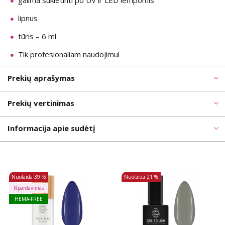
galima sukietinti po UV ir LED lempomis
lipnus
tūris – 6 ml
Tik profesionaliam naudojimui
Prekių aprašymas
Prekių vertinimas
Informacija apie sudėtį
Nuolaida
39 %
Nuolaida
21 %
Išpardavimas
HEMA-FREE