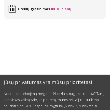
Prekių grąžinimas
iki 30 dienų
Jūsų privatumas yra mūsų prioritetas!
Norite be apribojimų mėgautis NaniNails nagų kosmetika? Tam,
kad viskas veiktų taip, kaip turėtų, mums reikia jūsų sutikimo
naudoti slapukus. Paspaudę mygtuką „Sutinku“, sutinkate su