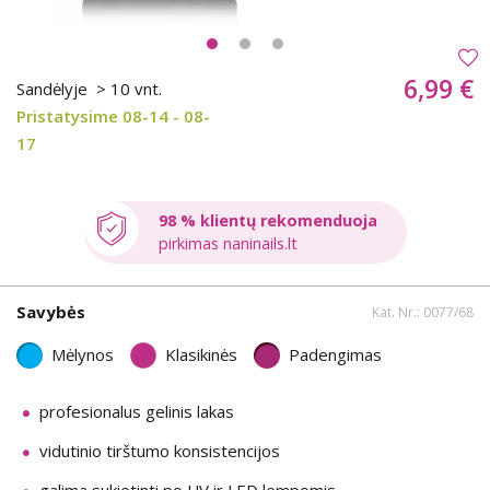
6,99 €
Sandėlyje
> 10 vnt.
Pristatysime 08-14 - 08-
17
98 % klientų rekomenduoja
pirkimas naninails.lt
Savybės
Kat. Nr.: 0077/68
Mėlynos
Klasikinės
Padengimas
profesionalus gelinis lakas
vidutinio tirštumo konsistencijos