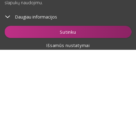
slapukų naudojimu.
Daugiau informacijos
Įdėti į krepšelį
Sutinku
Išsamūs nustatymai
Apie pirkimą
Apie mus