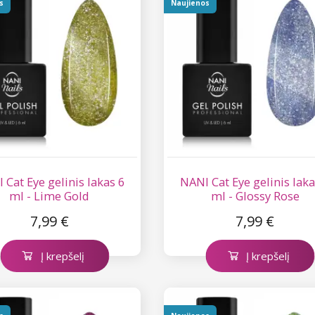
s
Naujienos
 Cat Eye gelinis lakas 6
NANI Cat Eye gelinis laka
ml - Lime Gold
ml - Glossy Rose
7,99 €
7,99 €
Į krepšelį
Į krepšelį