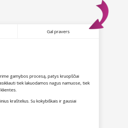
Gal pravers
žiūrime gamybos procesą, patys kruopščiai
pasikliauti tiek lakuodamos nagus namuose, tiek
klientes.
ius kraštelius. Su kokybiškais ir gausiai