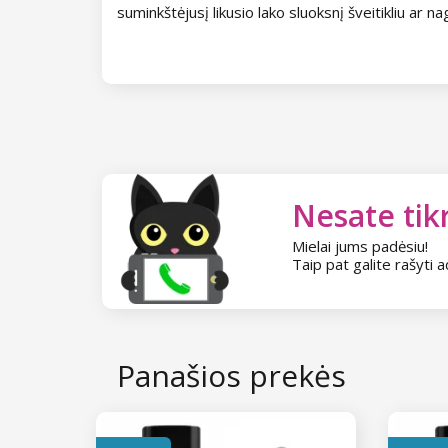
suminkštėjusį likusio lako sluoksnį šveitikliu ar 
Kolekcija Romantic Sunset
Kolekcija Paradise Dream
Kolekcija Ocean Drive
Kolekcija Pure Beauty
Nesate tikr
Kolekcija Cupcake
Mielai jums padėsiu!
Taip pat galite rašyti a
Kolekcija Time to Warm Up
Kolekcija Let It Snow!
Kolekcija Heartbeat
Panašios prekės
Kolekcija Princess