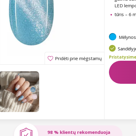
LED lemp
tūris – 6 m
Mėlynos
Sandėly
Pristatysime
Pridėti prie mėgstamų
98 % klientų rekomenduoja