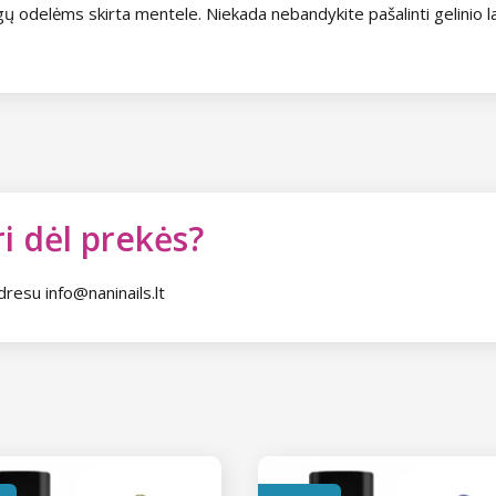
nagų odelėms skirta mentele. Niekada nebandykite pašalinti gelinio la
i dėl prekės?
dresu info@naninails.lt