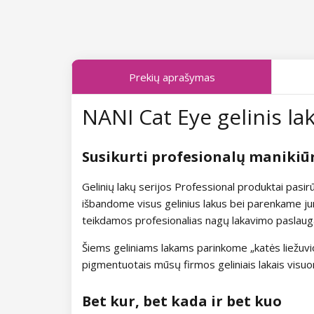
Kolekcija Fallen Leaves
Kolekcija Midnight Queen
Prekių aprašymas
Kolekcija Tropical Fiesta
NANI Cat Eye gelinis lak
Kolekcija Charm Lady
Kolekcija Pearl Glaze
Susikurti profesionalų manikiū
Kolekcija Shiny Star
Gelinių lakų serijos Professional produktai pasi
išbandome visus gelinius lakus bei parenkame jum
Kolekcija Wild West
teikdamos profesionalias nagų lakavimo paslaugas
Šiems geliniams lakams parinkome „katės liežuvio“ 
Kolekcija Summer Daze
pigmentuotais mūsų firmos geliniais lakais visuo
Kolekcija Barbie Girl
Bet kur, bet kada ir bet kuo
Kolekcija Easter Egg