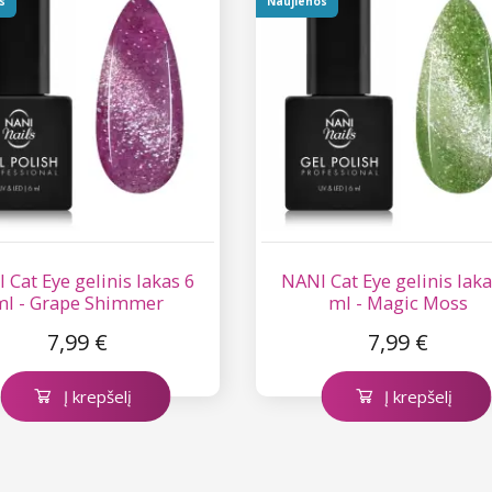
s
Naujienos
 Cat Eye gelinis lakas 6
NANI Cat Eye gelinis laka
ml - Grape Shimmer
ml - Magic Moss
7,99 €
7,99 €
Į krepšelį
Į krepšelį