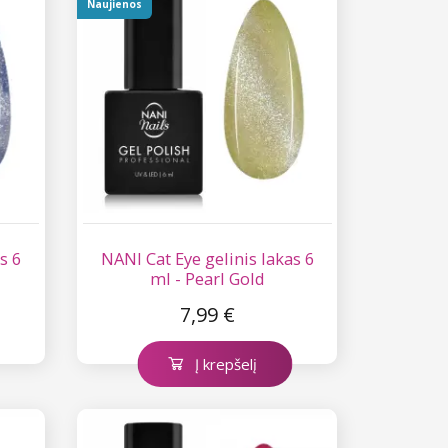
Naujienos
s 6
NANI Cat Eye gelinis lakas 6
ml - Pearl Gold
7,99 €
Į krepšelį