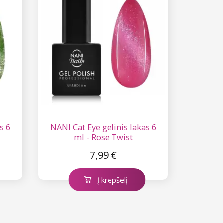
s 6
NANI Cat Eye gelinis lakas 6
ml - Rose Twist
7,99 €
Į krepšelį