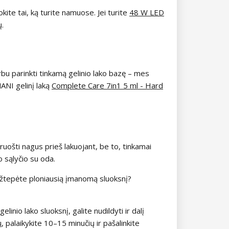
kite tai, ką turite namuose. Jei turite
48 W LED
ų.
bu parinkti tinkamą gelinio lako bazę – mes
NANI gelinį laką
Complete Care 7in1 5 ml - Hard
uošti nagus prieš lakuojant, be to, tinkamai
to sąlyčio su oda.
 užtepėte ploniausią įmanomą sluoksnį?
elinio lako sluoksnį, galite nudildyti ir dalį
u
, palaikykite 10–15 minučių ir pašalinkite