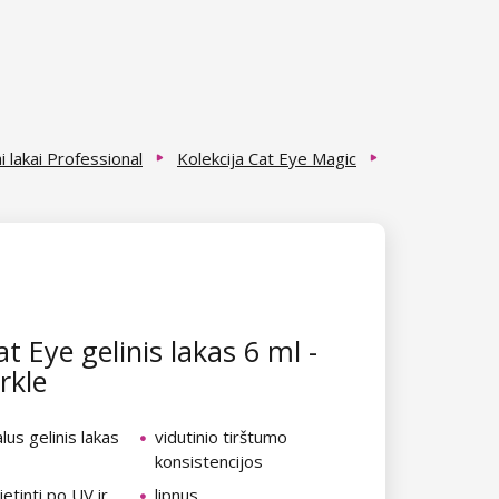
i lakai Professional
Kolekcija Cat Eye Magic
t Eye gelinis lakas 6 ml -
rkle
lus gelinis lakas
vidutinio tirštumo
konsistencijos
ietinti po UV ir
lipnus