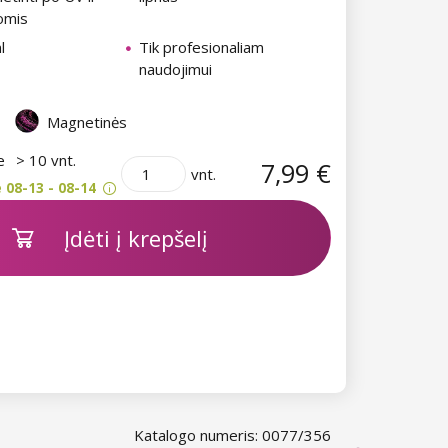
omis
l
Tik profesionaliam
naudojimui
Magnetinės
je
> 10 vnt.
7,99 €
vnt.
 08-13 - 08-14
Įdėti į krepšelį
Katalogo numeris: 0077/356