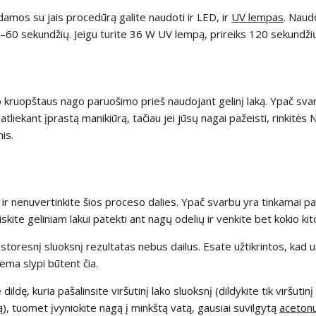
ikdamos su jais procedūrą galite naudoti ir LED, ir
UV lempas
. Naudo
0–60 sekundžių. Jeigu turite 36 W UV lempą, prireiks 120 sekundži
o kruopštaus nago paruošimo prieš naudojant gelinį laką. Ypač svar
atliekant įprastą manikiūrą, tačiau jei jūsų nagai pažeisti, rinkitės 
is.
 nenuvertinkite šios proceso dalies. Ypač svarbu yra tinkamai par
eiskite geliniam lakui patekti ant nagų odelių ir venkite bet kokio ki
s storesnį sluoksnį rezultatas nebus dailus. Esate užtikrintos, kad
ema slypi būtent čia.
dę, kuria pašalinsite viršutinį lako sluoksnį (dildykite tik viršutinį g
ą), tuomet įvyniokite nagą į minkštą vatą, gausiai suvilgytą
aceton