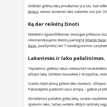
Didžiulis gelinių lakų privalumas yra tas, kad atl
Kolekcija Lovely Kiss
lempą
, vienas sluoksnis lako sukietės vos per 3
Kolekcija Magic Winter
Ką dar reikėtų žinoti
Kolekcija Old Passion
Manikiūro ilgaamžiškumas tiesiogiai priklauso nu
rekomenduojame klientų pamėgtą
Vitamin Base
Kolekcija Rainbow Tones
Base
, pasižymintį net 7 naudingosiomis savybėm
Kolekcija Beach Party
Lakavimas ir lako pašalinimas.
Kolekcija Pure Elegance
Tepdamos gelinius lakus niekuomet neskubėkite ir
užtepti laką. Dirbkite nuosekliai ir kruopščiai, nel
Kolekcija Pastel Candy
Svarbu tepti ploną gelinio lako sluoksnį. Užtepu
Kolekcija New York City
Pabandykite patikrinti savo lempą – galbūt probl
Kolekcija Army Lady
Norėdamos pašalinti gelinį laką, visada naudokite dil
spalvoto lako, tačiau venkite dildyti natūralų nag
Kolekcija Chocolate Box