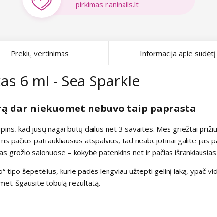
pirkimas naninails.lt
Prekių vertinimas
Informacija apie sudėtį
as 6 ml - Sea Sparkle
rą dar niekuomet nebuvo taip paprasta
rūpins, kad jūsų nagai būtų dailūs net 3 savaites. Mes griežtai pri
s pačius patraukliausius atspalvius, tad neabejotinai galite jais 
 grožio salonuose – kokybė patenkins net ir pačias išrankiausias 
tipo šepetėlius, kurie padės lengviau užtepti gelinį laką, ypač vidin
met išgausite tobulą rezultatą.