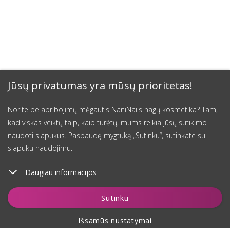
Jūsų privatumas yra mūsų prioritetas!
Norite be apribojimų mėgautis NaniNails nagų kosmetika? Tam,
kad viskas veiktų taip, kaip turėtų, mums reikia jūsų sutikimo
naudoti slapukus. Paspaudę mygtuką „Sutinku“, sutinkate su
slapukų naudojimu.
Daugiau informacijos
Įdėti į krepšelį
Sutinku
Išsamūs nustatymai