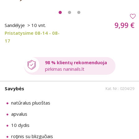
9,99 €
Sandėlyje
> 10 vnt.
Pristatysime 08-14 - 08-
17
98 % klientų rekomenduoja
pirkimas naninails.lt
Savybės
Kat. Nr.: 0204/29
natűralus pluoštas
apvalus
10 dydis
roţinis su blizgučiais