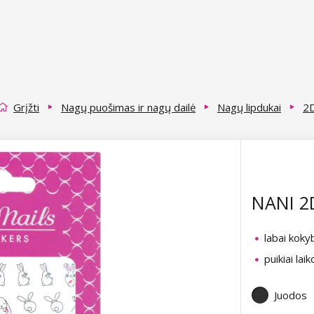
Grįžti
Nagų puošimas ir nagų dailė
Nagų lipdukai
2D
NANI 2D
labai koky
puikiai lai
Juodos