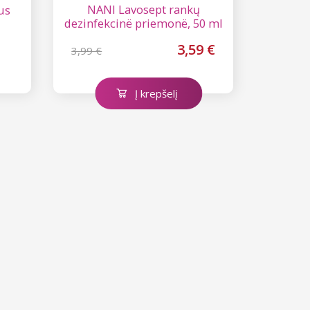
NANI Lavosept rankų
us
dezinfekcinë priemonë, 50 ml
– citrinos
3,59 €
3,99 €
Į krepšelį