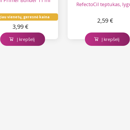
I Primer Bonder 11 ml
RefectoCil teptukas, lyg
iau vienetų, geresnė kaina
2,59 €
3,99 €
Į krepšelį
Į krepšelį