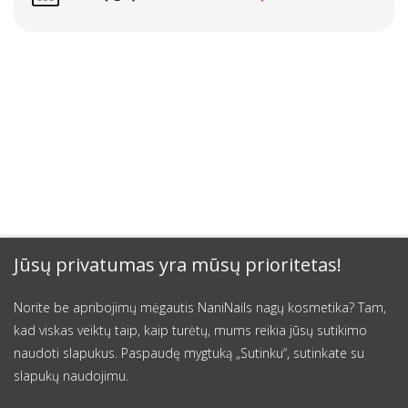
Jūsų privatumas yra mūsų prioritetas!
Norite be apribojimų mėgautis NaniNails nagų kosmetika? Tam,
kad viskas veiktų taip, kaip turėtų, mums reikia jūsų sutikimo
naudoti slapukus. Paspaudę mygtuką „Sutinku“, sutinkate su
slapukų naudojimu.