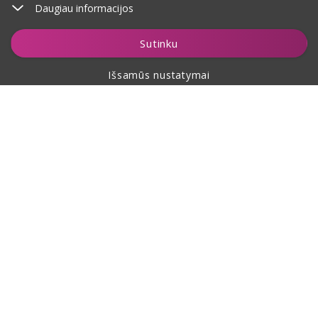
Daugiau informacijos
Stebėti
Sutinku
Išsamūs nustatymai
Apie pirkimą
Apie mus