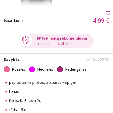
4,99 €
Išparduota
98 % klientų rekomenduoja
pirkimas naninails.lt
Savybės
Kat. Nr.: 0008/95
Rožinės
Neoninės
Padengimas
paprastas kaip lakas, atsparus kaip geli
lipnus
išlieka iki 3 savaičių
tūris – 5 ml