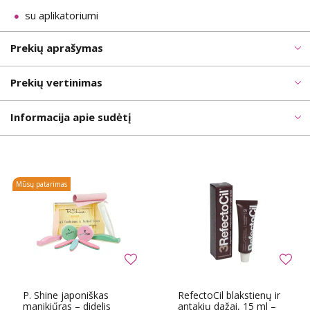
su aplikatoriumi
Prekių aprašymas
Prekių vertinimas
Informacija apie sudėtį
Mūsų patarimas
P. Shine japoniškas
RefectoCil blakstienų ir
manikiűras – didelis
antakių dažai, 15 ml –