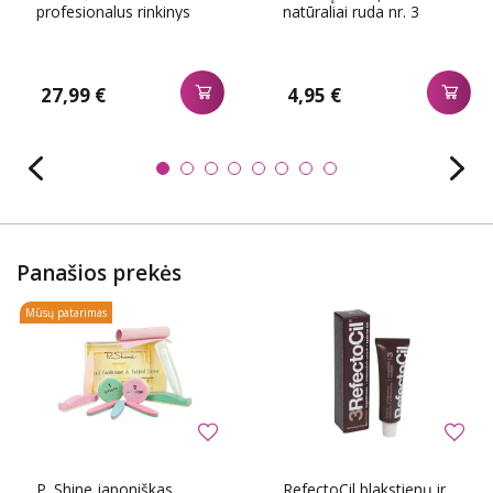
profesionalus rinkinys
natūraliai ruda nr. 3
27,99 €
4,95 €
Panašios prekės
Mūsų patarimas
P. Shine japoniškas
RefectoCil blakstienų ir