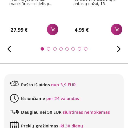
manikiűras – didelis p...
antakių dažai, 15...
27,99 €
4,95 €
Pašto išlaidos
nuo 3,9 EUR
Išsiunčiame
per 24 valandas
Daugiau nei 50 EUR
siuntimas nemokamas
Prekių grąžinimas
iki 30 dienų